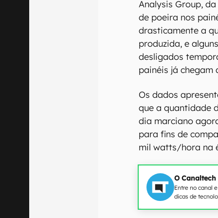
Analysis Group, da
de poeira nos painé
drasticamente a qu
produzida, e algun
desligados tempor
painéis já chegam 
Os dados apresent
que a quantidade d
dia marciano agor
para fins de compa
mil watts/hora na 
O Canaltech
Entre no canal 
dicas de tecnol