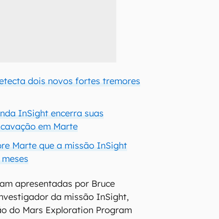
etecta dois novos fortes tremores
onda InSight encerra suas
escavação em Marte
bre Marte que a missão InSight
0 meses
ram apresentadas por Bruce
investigador da missão InSight,
ão do Mars Exploration Program