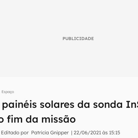
PUBLICIDADE
Espaço
 painéis solares da sonda I
umo inteligente do mundo tech!
 o fim da missão
tter do Canaltech e receba notícias e reviews sobre tecnologia 
 Editado por
Patricia Gnipper
|
22/06/2021 às 15:15