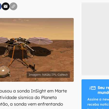
inscreva-se
li, aceito e concordo com os
Termos de Uso e Política de Privacidade do Ca
NASA/JPL-Caltech
Seu r
ousou a sonda InSight em Marte
mundo
atividade sísmica do Planeta
Assine a new
ntão, a sonda vem enfrentando
receba notíc