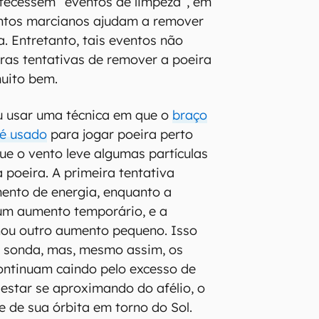
tecessem “eventos de limpeza”, em
entos marcianos ajudam a remover
. Entretanto, tais eventos não
ras tentativas de remover a poeira
uito bem.
u usar uma técnica em que o
braço
 é usado
para jogar poeira perto
que o vento leve algumas partículas
 poeira. A primeira tentativa
ento de energia, enquanto a
um aumento temporário, e a
nou outro aumento pequeno. Isso
à sonda, mas, mesmo assim, os
continuam caindo pelo excesso de
 estar se aproximando do afélio, o
e de sua órbita em torno do Sol.