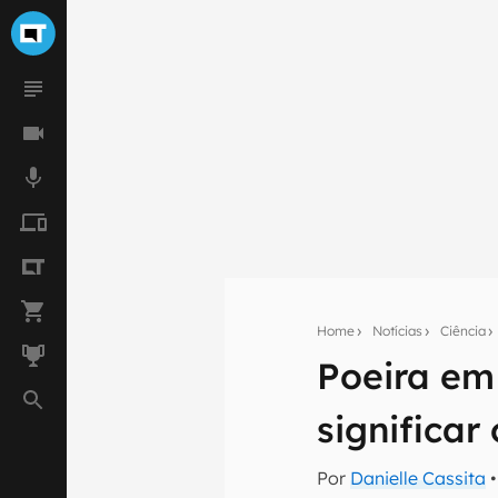
Home
Notícias
Ciência
Poeira em
Seu res
significar
Assine a newsle
mão.
Por
Danielle Cassita
•
E-mail