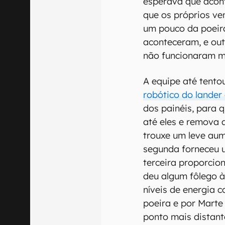
esperava que acon
que os próprios v
um pouco da poeira
aconteceram, e out
não funcionaram m
A equipe até tento
robótico do lander
dos painéis, para 
até eles e remova a
trouxe um leve aum
segunda forneceu 
terceira proporcio
deu algum fôlego 
níveis de energia 
poeira e por Marte
ponto mais distant