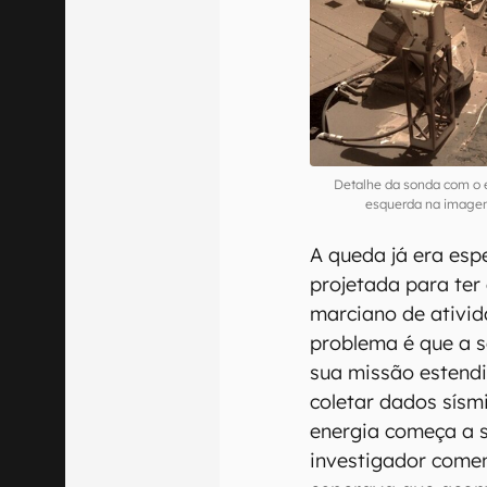
Detalhe da sonda com o e
esquerda na image
A queda já era esp
projetada para ter
marciano de ativid
problema é que a 
sua missão estendi
coletar dados sísm
energia começa a 
investigador come