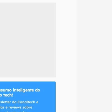
naltech.
esumo inteligente do
 tech!
sletter do Canaltech e
ias e reviews sobre