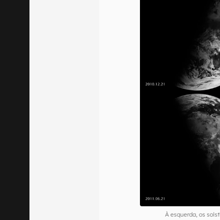
À esquerda, os solst