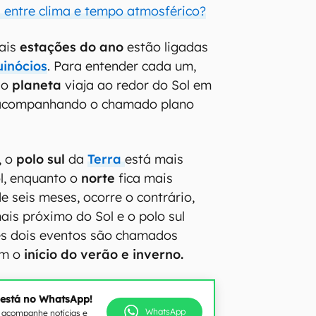
a entre clima e tempo atmosférico?
ais
estações do ano
estão ligadas
uinócios
. Para entender cada um,
so
planeta
viaja ao redor do Sol em
acompanhando o chamado plano
, o
polo sul
da
Terra
está mais
ol, enquanto o
norte
fica mais
de seis meses, ocorre o contrário,
ais próximo do Sol e o polo sul
es dois eventos são chamados
m o
início do verão e inverno.
 está no WhatsApp!
WhatsApp
e acompanhe notícias e