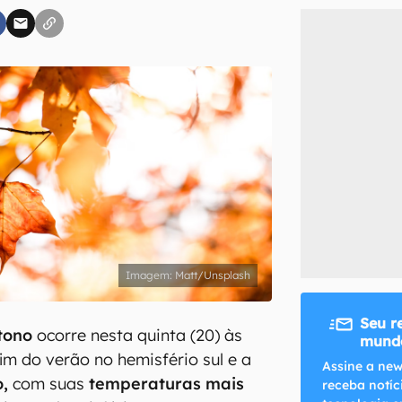
inscreva-se
li, aceito e concordo com os
Termos de Uso e Política de Privacidade do Ca
Matt/Unsplash
Seu r
tono
ocorre nesta quinta (20) às
mundo
im do verão no hemisfério sul e a
Assine a new
,
com suas
temperaturas mais
receba notíc