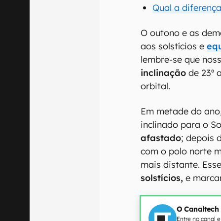
Qual a diferenç
O outono e as dem
aos solstícios e
eq
lembre-se que nos
inclinação
de 23º 
orbital.
Em metade do ano
inclinado para o S
afastado
; depois 
com o polo norte m
mais distante. Ess
solstícios,
e marca
O Canaltech
Entre no canal 