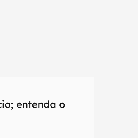
io; entenda o
em primeira