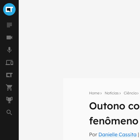
Home
Notícias
Ciência
Outono co
Seu res
Assine a newsle
fenômeno
mão.
Por
Danielle Cassita
E-mail