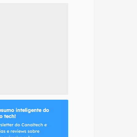
naltech.
esumo inteligente do
 tech!
sletter do Canaltech e
ias e reviews sobre