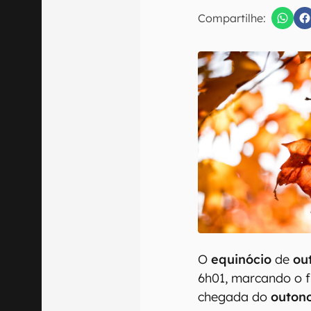
Compartilhe:
Confirmo que 
O
equinócio
de
ou
6h01, marcando o f
chegada do
outono