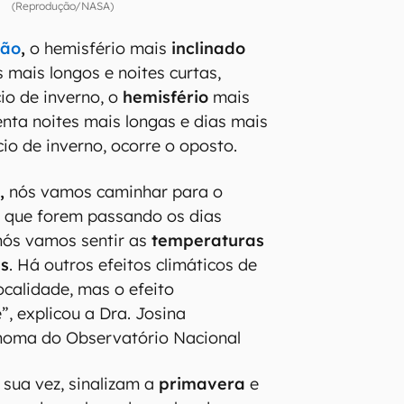
(Reprodução/NASA)
rão
,
o hemisfério mais
inclinado
 mais longos e noites curtas,
io de inverno, o
hemisfério
mais
nta noites mais longas e dias mais
ício de inverno, ocorre o oposto.
,
nós vamos caminhar para o
a que forem passando os dias
nós vamos sentir as
temperaturas
as
. Há outros efeitos climáticos de
calidade, mas o efeito
”, explicou a Dra. Josina
noma do Observatório Nacional
r sua vez, sinalizam a
primavera
e