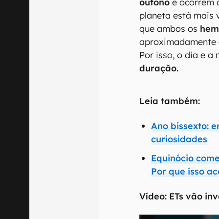
outono
e ocorrem 
planeta está mais 
que ambos os
hemi
aproximadamente
Por isso, o dia e a
duração.