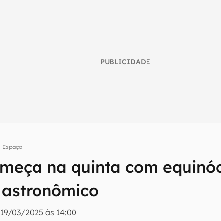
PUBLICIDADE
Espaço
meça na quinta com equinóc
umo inteligente do mundo tech!
tter do Canaltech e receba notícias e reviews sobre tecnologia 
 astronômico
|
19/03/2025 às 14:00