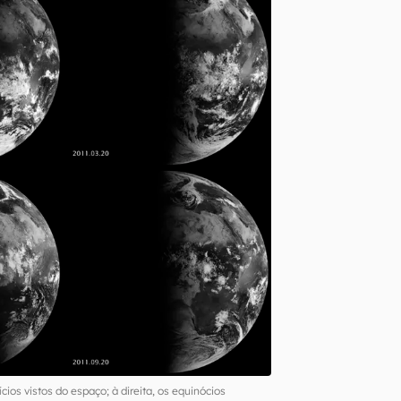
ícios vistos do espaço; à direita, os equinócios