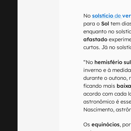
No
solstício
de
ve
para o
Sol
tem dias
enquanto no solstíc
afastado
experime
curtos. Já no solst
“No
hemisfério sul
inverno e à medid
durante o outono, 
ficando mais
baix
acordo com cada lo
astronômico é esse
Nascimento, astrô
Os
equinócios
, po