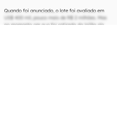
Quando foi anunciado, o lote foi avaliado em
US$ 400 mil, pouco mais de R$ 2 milhões. Mas
no momento em que foi retirado do leilão ele
estava saindo, com o perdão do trocadilho,
“barato”: o maior lance era de US$ 36.300,00,
cerca de R$ 190 mil.
CONTINUA APÓS A PUBLICIDADE