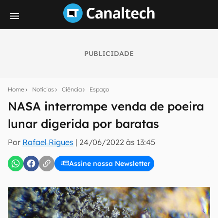
PUBLICIDADE
Seu resumo inteligente do mundo tech!
Assine a newsletter do Canaltech e receba
Home
Notícias
Ciência
Espaço
notícias e reviews sobre tecnologia em primeira
mão.
NASA interrompe venda de poeira
lunar digerida por baratas
E-mail
Por
Rafael Rigues
|
24/06/2022 às 13:45
Assine nossa Newsletter
inscreva-se
Confirmo que li, aceito e concordo com os
Termos de
Uso e Política de Privacidade do Canaltech.