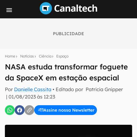
PUBLICIDADE
Seu resumo inteligente do mundo tech!
Assine a newsletter do Canaltech e receba
Home
Notícias
Ciência
Espaço
notícias e reviews sobre tecnologia em primeira
mão.
NASA estuda transformar foguete
da SpaceX em estação espacial
E-mail
Por
Danielle Cassita
• Editado por
Patricia Gnipper
|
01/08/2023 às 12:23
inscreva-se
Assine nossa Newsletter
Confirmo que li, aceito e concordo com os
Termos de
Uso e Política de Privacidade do Canaltech.