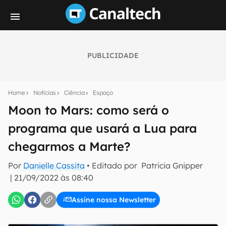
PUBLICIDADE
Seu resumo inteligente do mundo tech!
Assine a newsletter do Canaltech e receba
Home
Notícias
Ciência
Espaço
notícias e reviews sobre tecnologia em primeira
mão.
Moon to Mars: como será o
programa que usará a Lua para
E-mail
chegarmos a Marte?
Por
Danielle Cassita
• Editado por
Patricia Gnipper
inscreva-se
|
21/09/2022 às 08:40
Assine nossa Newsletter
Confirmo que li, aceito e concordo com os
Termos de
Uso e Política de Privacidade do Canaltech.