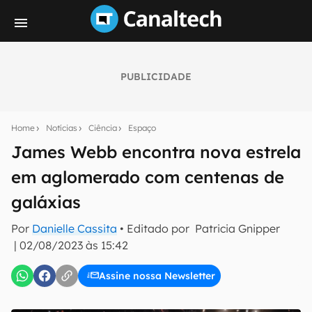
PUBLICIDADE
Seu resumo inteligente do mundo tech!
Assine a newsletter do Canaltech e receba
Home
Notícias
Ciência
Espaço
notícias e reviews sobre tecnologia em primeira
mão.
James Webb encontra nova estrela
em aglomerado com centenas de
E-mail
galáxias
Por
Danielle Cassita
• Editado por
Patricia Gnipper
inscreva-se
|
02/08/2023 às 15:42
Assine nossa Newsletter
Confirmo que li, aceito e concordo com os
Termos de
Uso e Política de Privacidade do Canaltech.