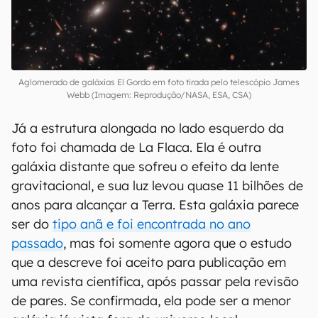
Aglomerado de galáxias El Gordo em foto tirada pelo telescópio James
Webb (Imagem: Reprodução/NASA, ESA, CSA)
Já a estrutura alongada no lado esquerdo da
foto foi chamada de La Flaca. Ela é outra
galáxia distante que sofreu o efeito da lente
gravitacional, e sua luz levou quase 11 bilhões de
anos para alcançar a Terra. Esta galáxia parece
ser do
tipo anã e foi encontrada no ano
passado
, mas foi somente agora que o estudo
que a descreve foi aceito para publicação em
uma revista científica, após passar pela revisão
de pares. Se confirmada, ela pode ser a menor