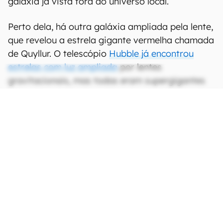
galáxia já vista fora do universo local.
Perto dela, há outra galáxia ampliada pela lente,
que revelou a estrela gigante vermelha chamada
de Quyllur. O telescópio
Hubble já encontrou
estrelas com luz ampliada
por lentes
gravitacionais, mas todas eram supergigantes
azuis. Já Quyllur é a primeira gigante vermelha
individual observada a mais de um bilhão de
anos-luz da Terra e, devido à distância, a luz dela
sofreu tanto desvio para o vermelho que só
poderia ser detectada no infravermelho, com os
recursos do Webb.