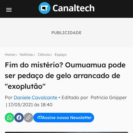
PUBLICIDADE
Seu resumo inteligente do mundo tech!
Assine a newsletter do Canaltech e receba
Home
Notícias
Ciência
Espaço
notícias e reviews sobre tecnologia em primeira
mão.
Fim do mistério? Oumuamua pode
ser pedaço de gelo arrancado de
E-mail
"exoplutão"
Por
Daniele Cavalcante
• Editado por
Patricia Gnipper
inscreva-se
|
17/03/2021 às 18:40
Assine nossa Newsletter
Confirmo que li, aceito e concordo com os
Termos de
Uso e Política de Privacidade do Canaltech.