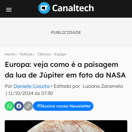
PUBLICIDADE
Seu resumo inteligente do mundo tech!
Assine a newsletter do Canaltech e receba
Home
Notícias
Ciência
Espaço
notícias e reviews sobre tecnologia em primeira
mão.
Europa: veja como é a paisagem
da lua de Júpiter em foto da NASA
E-mail
Por
Danielle Cassita
• Editado por
Luciana Zaramela
|
11/10/2024 às 07:30
inscreva-se
Assine nossa Newsletter
Confirmo que li, aceito e concordo com os
Termos de
Uso e Política de Privacidade do Canaltech.