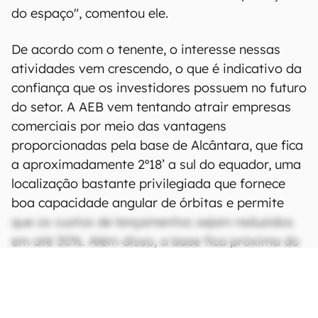
do espaço", comentou ele.
De acordo com o tenente, o interesse nessas
atividades vem crescendo, o que é indicativo da
confiança que os investidores possuem no futuro
do setor. A AEB vem tentando atrair empresas
comerciais por meio das vantagens
proporcionadas pela base de Alcântara, que fica
a aproximadamente 2º18’ a sul do equador, uma
localização bastante privilegiada que fornece
boa capacidade angular de órbitas e permite
que os custos de lançamentos sejam reduzidos
em até 30%. Além disso, a base fica próxima do
mar, o que permite lançamentos em órbitas
polares e orbitais.
CONTINUA APÓS A PUBLICIDADE