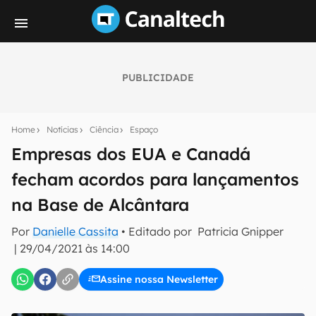
PUBLICIDADE
Seu resumo inteligente do mundo tech!
Assine a newsletter do Canaltech e receba
Home
Notícias
Ciência
Espaço
notícias e reviews sobre tecnologia em primeira
mão.
Empresas dos EUA e Canadá
fecham acordos para lançamentos
E-mail
na Base de Alcântara
Por
Danielle Cassita
• Editado por
Patricia Gnipper
inscreva-se
|
29/04/2021 às 14:00
Assine nossa Newsletter
Confirmo que li, aceito e concordo com os
Termos de
Uso e Política de Privacidade do Canaltech.