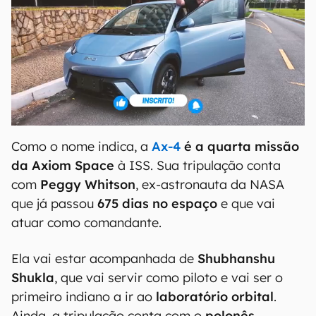
Como o nome indica, a
Ax-4
é a quarta missão
da Axiom Space
à ISS. Sua tripulação conta
com
Peggy Whitson
, ex-astronauta da NASA
que já passou
675 dias no espaço
e que vai
atuar como comandante.
Ela vai estar acompanhada de
Shubhanshu
Shukla
, que vai servir como piloto e vai ser o
primeiro indiano a ir ao
laboratório orbital
.
Ainda, a tripulação conta com o
polonês