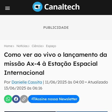
PUBLICIDADE
Seu resumo inteligente do mundo tech!
Assine a newsletter do Canaltech e receba
Home
Notícias
Ciência
Espaço
notícias e reviews sobre tecnologia em primeira
mão.
Como ver ao vivo o lançamento da
missão Ax-4 à Estação Espacial
E-mail
Internacional
Por
Danielle Cassita
|
11/06/2025 às 04:00
•
Atualizado
inscreva-se
13/06/2025 às 06:16
Assine nossa Newsletter
Confirmo que li, aceito e concordo com os
Termos de
Uso e Política de Privacidade do Canaltech.