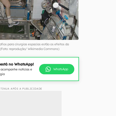
afios para cirurgias espacias estão os efeitos da
 (Foto: reprodução/ Wikimedia Commons)
 está no WhatsApp!
WhatsApp
e acompanhe notícias e
ogia
TINUA APÓS A PUBLICIDADE