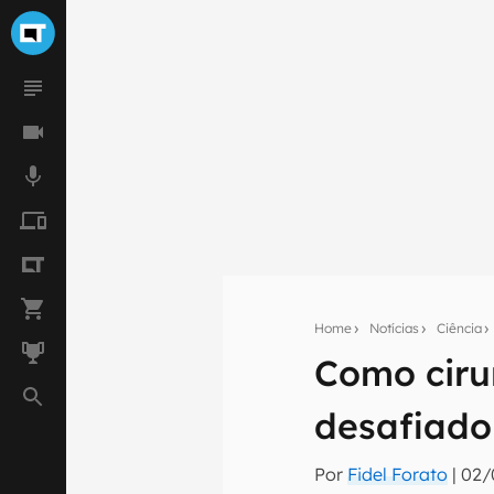
Home
Notícias
Ciência
Como ciru
Seu res
desafiado
Assine a newsle
mão.
Por
Fidel Forato
|
02/