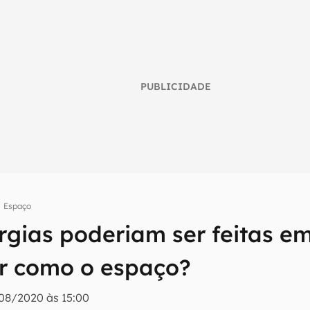
PUBLICIDADE
Espaço
rgias poderiam ser feitas 
umo inteligente do mundo tech!
r como o espaço?
tter do Canaltech e receba notícias e reviews sobre tecnologia 
08/2020 às 15:00