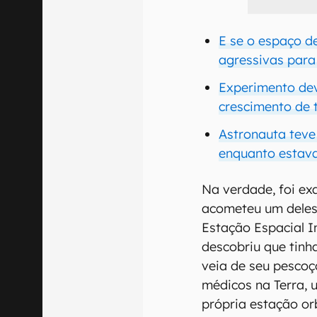
E se o espaço d
agressivas para
Experimento dev
crescimento de
Astronauta tev
enquanto estav
Na verdade, foi ex
acometeu um deles
Estação Espacial I
descobriu que tin
veia de seu pescoç
médicos na Terra, 
própria estação orb