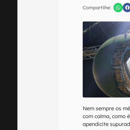
E-mail
Compartilhe:
Confirmo que 
Nem sempre os méd
com calma, como é
apendicite supurad