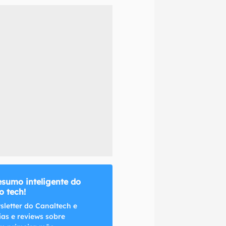
naltech.
esumo inteligente do
 tech!
sletter do Canaltech e
ias e reviews sobre