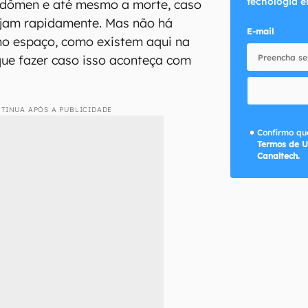
tecnologia e
bdômen e até mesmo a morte, caso
ajam rapidamente. Mas não há
E-mail
 no espaço, como existem aqui na
que fazer caso isso aconteça com
TINUA APÓS A PUBLICIDADE
Confirmo que
Termos de U
Canaltech.