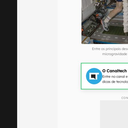
Entre os principais des
microgravidade
O Canaltech
Entre no canal 
dicas de tecnol
CON