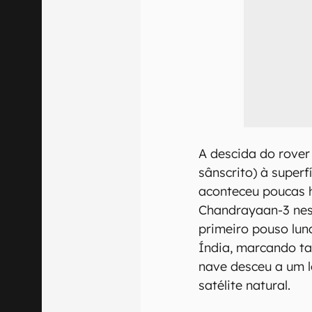
A descida do rover
sânscrito) à superf
aconteceu poucas 
Chandrayaan-3 nesta
primeiro pouso lu
Índia, marcando t
nave desceu a um l
satélite natural.