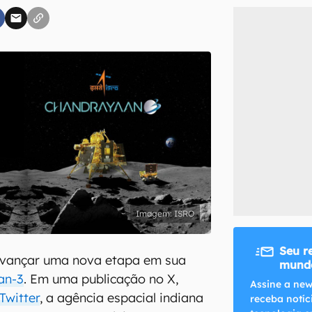
inscreva-se
li, aceito e concordo com os
Termos de Uso e Política de Privacidade do Ca
ISRO
Seu r
avançar uma nova etapa em sua
mundo
an-3
. Em uma publicação no X,
Assine a new
Twitter
, a agência espacial indiana
receba notíc