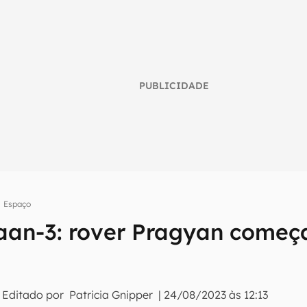
PUBLICIDADE
Espaço
umo inteligente do mundo tech!
an-3: rover Pragyan começa
tter do Canaltech e receba notícias e reviews sobre tecnologia 
 Editado por
Patricia Gnipper
|
24/08/2023 às 12:13