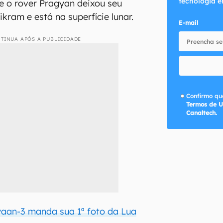
tecnologia e
e o rover Pragyan deixou seu
kram e está na superfície lunar.
E-mail
TINUA APÓS A PUBLICIDADE
Confirmo que
Termos de U
Canaltech.
aan-3 manda sua 1ª foto da Lua