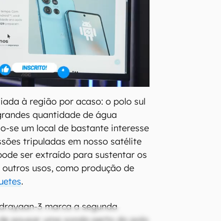
iada à região por acaso: o polo sul
 grandes quantidade de água
o-se um local de bastante interesse
ssões tripuladas em nosso satélite
pode ser extraído para sustentar os
a outros usos, como produção de
uetes
.
drayaan-3 marca a segunda
 de pousar uma sonda perto do polo