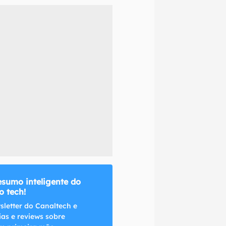
naltech.
esumo inteligente do
 tech!
sletter do Canaltech e
ias e reviews sobre