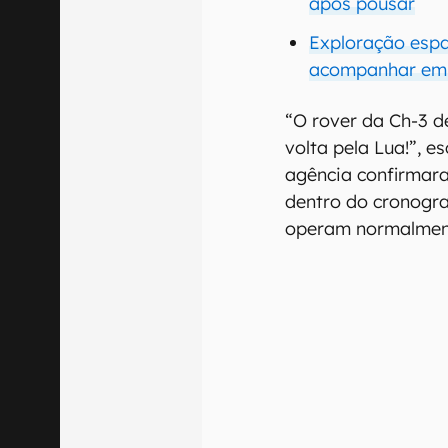
após pousar
Exploração espa
acompanhar em
“O rover da Ch-3 d
volta pela Lua!”, e
agência confirmar
dentro do cronogr
operam normalmen