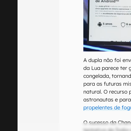
A dupla não foi env
da Lua parece ter
congelada, tornand
para as futuras mi
natural. O recurso 
astronautas e par
propelentes de fog
O sucesso da Chan
tentativa da Índia