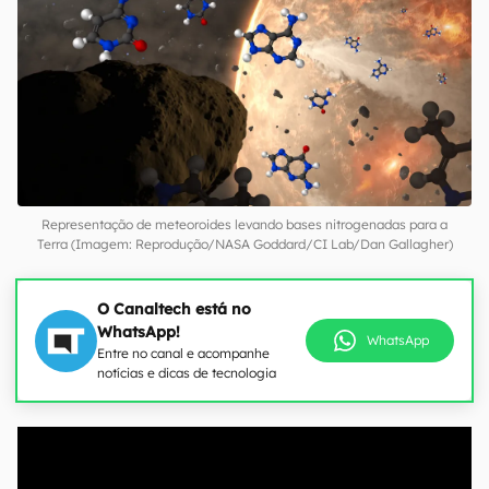
Representação de meteoroides levando bases nitrogenadas para a
Terra (Imagem: Reprodução/NASA Goddard/CI Lab/Dan Gallagher)
O Canaltech está no
WhatsApp!
WhatsApp
Entre no canal e acompanhe
notícias e dicas de tecnologia