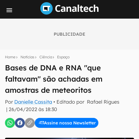
PUBLICIDADE
Seu resumo inteligente do mundo tech!
Assine a newsletter do Canaltech e receba
Home
Notícias
Ciência
Espaço
notícias e reviews sobre tecnologia em primeira
mão.
Bases de DNA e RNA "que
faltavam" são achadas em
E-mail
amostras de meteoritos
Por
Danielle Cassita
• Editado por
Rafael Rigues
inscreva-se
|
26/04/2022 às 18:30
Assine nossa Newsletter
Confirmo que li, aceito e concordo com os
Termos de
Uso e Política de Privacidade do Canaltech.