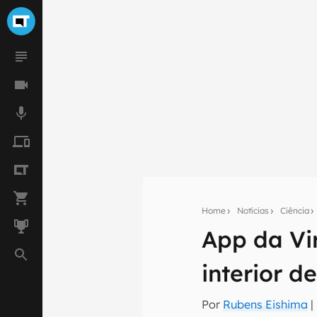
Home
Notícias
Ciência
App da Vir
Seu res
interior d
Assine a newsle
mão.
Por
Rubens Eishima
|