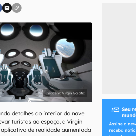
inscreva-se
li, aceito e concordo com os
Termos de Uso e Política de Privacidade do Ca
Virgin Galatic
Seu r
ndo detalhes do interior da nave
mundo
levar turistas ao espaço, a Virgin
Assine a new
 aplicativo de realidade aumentada
receba notíc