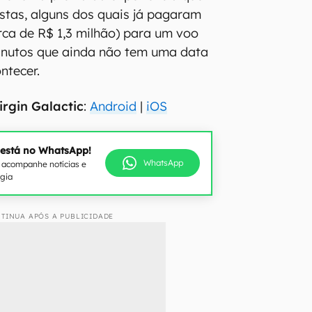
istas, alguns dos quais já pagaram
erca de R$ 1,3 milhão) para um voo
minutos que ainda não tem uma data
ntecer.
irgin Galactic
:
Android
|
iOS
 está no WhatsApp!
WhatsApp
e acompanhe notícias e
ogia
TINUA APÓS A PUBLICIDADE