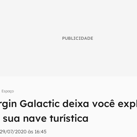
PUBLICIDADE
Espaço
gin Galactic deixa você exp
umo inteligente do mundo tech!
e sua nave turística
tter do Canaltech e receba notícias e reviews sobre tecnologia 
29/07/2020 às 16:45