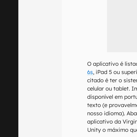
O aplicativo é lis
6s
, iPad 5 ou super
citado é ter o sis
celular ou tablet. 
disponível em port
texto (e provavel
nosso idioma). Aba
aplicativo da Virgi
Unity o máximo que