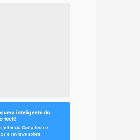
naltech.
esumo inteligente do
 tech!
sletter do Canaltech e
ias e reviews sobre