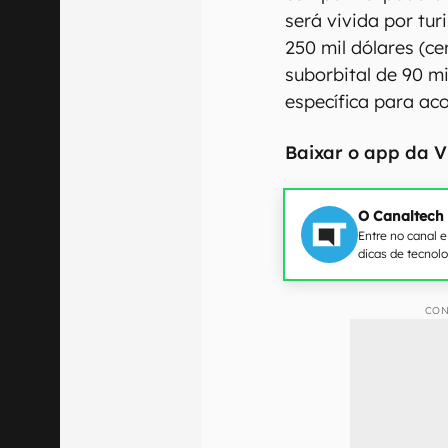
será vivida por tur
250 mil dólares (c
suborbital de 90 
específica para aco
Baixar o app da V
O Canaltech
Entre no canal 
dicas de tecnol
CON