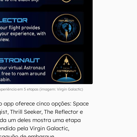
 experiência em 5 etapas (imagem: Virgin Galactic)
o app oferece cinco opções: Space
st, Thrill Seeker, The Reflector e
Cada um deles mostra uma etapa
ndido pela Virgin Galactic,
saguão de embarque.