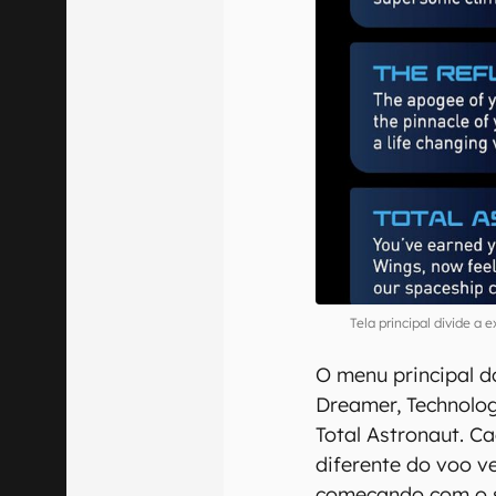
Tela principal divide a
O menu principal d
Dreamer, Technologi
Total Astronaut. 
diferente do voo ve
começando com o 