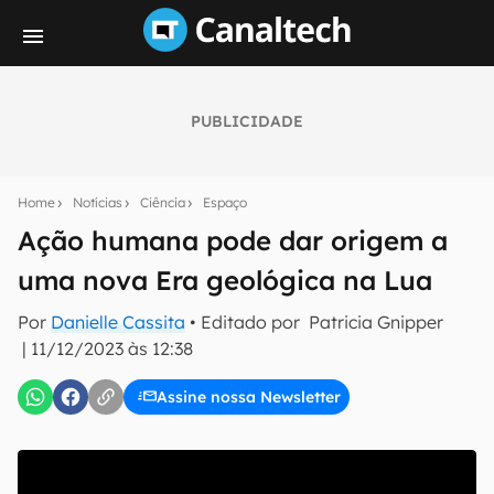
PUBLICIDADE
Seu resumo inteligente do mundo tech!
Assine a newsletter do Canaltech e receba
Home
Notícias
Ciência
Espaço
notícias e reviews sobre tecnologia em primeira
mão.
Ação humana pode dar origem a
uma nova Era geológica na Lua
E-mail
Por
Danielle Cassita
• Editado por
Patricia Gnipper
|
11/12/2023 às 12:38
inscreva-se
Assine nossa Newsletter
Confirmo que li, aceito e concordo com os
Termos de
Uso e Política de Privacidade do Canaltech.