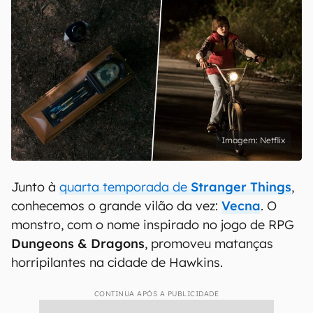
Netflix
Junto à
quarta temporada de
Stranger Things
,
conhecemos o grande vilão da vez:
Vecna
. O
monstro, com o nome inspirado no jogo de RPG
Dungeons & Dragons
, promoveu matanças
horripilantes na cidade de Hawkins.
CONTINUA APÓS A PUBLICIDADE