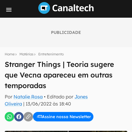
PUBLICIDADE
Seu resumo inteligente do mundo tech!
Assine a newsletter do Canaltech e receba
Home
Matérias
Entretenimento
notícias e reviews sobre tecnologia em primeira
mão.
Stranger Things | Teoria sugere
que Vecna apareceu em outras
E-mail
temporadas
Por
Natalie Rosa
• Editado por
Jones
inscreva-se
Oliveira
|
13/06/2022 às 18:40
Assine nossa Newsletter
Confirmo que li, aceito e concordo com os
Termos de
Uso e Política de Privacidade do Canaltech.