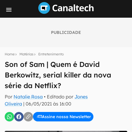
PUBLICIDADE
Seu resumo inteligente do mundo tech!
Assine a newsletter do Canaltech e receba
Home
Matérias
Entretenimento
notícias e reviews sobre tecnologia em primeira
mão.
Son of Sam | Quem é David
Berkowitz, serial killer da nova
E-mail
série da Netflix?
Por
Natalie Rosa
• Editado por
Jones
inscreva-se
Oliveira
|
06/05/2021 às 16:00
Assine nossa Newsletter
Confirmo que li, aceito e concordo com os
Termos de
Uso e Política de Privacidade do Canaltech.