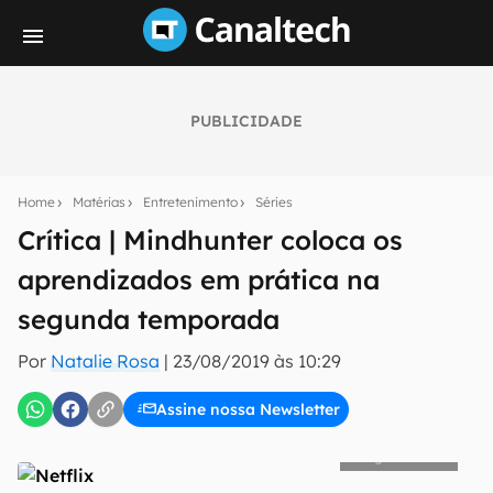
PUBLICIDADE
Seu resumo inteligente do mundo tech!
Assine a newsletter do Canaltech e receba
Home
Matérias
Entretenimento
Séries
notícias e reviews sobre tecnologia em primeira
mão.
Crítica | Mindhunter coloca os
aprendizados em prática na
E-mail
segunda temporada
Por
Natalie Rosa
|
23/08/2019 às 10:29
inscreva-se
Assine nossa Newsletter
Confirmo que li, aceito e concordo com os
Termos de
Netflix
Uso e Política de Privacidade do Canaltech.