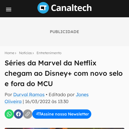
PUBLICIDADE
Seu resumo inteligente do mundo tech!
Assine a newsletter do Canaltech e receba
Home
Notícias
Entretenimento
notícias e reviews sobre tecnologia em primeira
mão.
Séries da Marvel da Netflix
chegam ao Disney+ com novo selo
E-mail
e fora do MCU
Por
Durval Ramos
• Editado por
Jones
inscreva-se
Oliveira
|
16/03/2022 às 13:30
Assine nossa Newsletter
Confirmo que li, aceito e concordo com os
Termos de
Uso e Política de Privacidade do Canaltech.