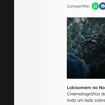
E-mail
Compartilhe:
Confirmo que 
Lobisomem na No
Cinematográfico da
todo um lado sobr