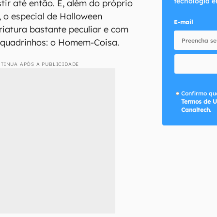
tecnologia e
tir até então. E, além do próprio
o, o especial de Halloween
E-mail
riatura bastante peculiar e com
s quadrinhos: o Homem-Coisa.
TINUA APÓS A PUBLICIDADE
Confirmo que
Termos de U
Canaltech.