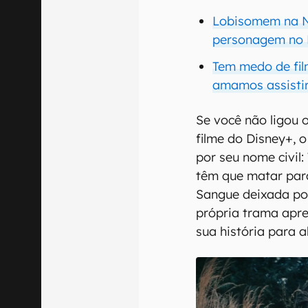
Lobisomem na No
personagem no
Tem medo de fil
amamos assisti
Se você não ligou 
filme do Disney+,
por seu nome civil:
têm que matar par
Sangue deixada por
própria trama apre
sua história para 