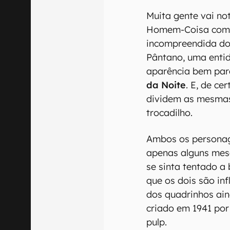
Muita gente vai no
Homem-Coisa com o
incompreendida do
Pântano, uma enti
aparência bem par
da Noite
. E, de ce
dividem as mesmas
trocadilho.
Ambos os personag
apenas alguns mese
se sinta tentado a
que os dois são in
dos quadrinhos ain
criado em 1941 por
pulp.