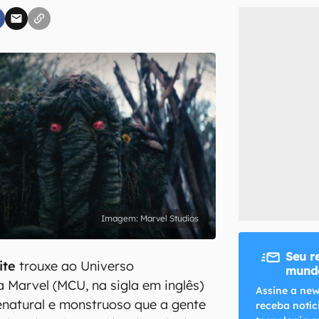
inscreva-se
li, aceito e concordo com os
Termos de Uso e Política de Privacidade do Ca
Marvel Studios
Seu r
ite
trouxe ao Universo
mundo
 Marvel (MCU, na sigla em inglês)
Assine a new
enatural e monstruoso que a gente
receba notíc