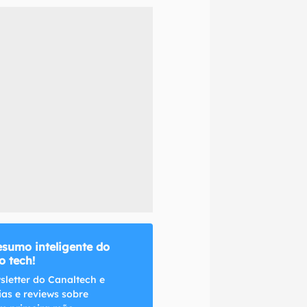
naltech.
esumo inteligente do
 tech!
sletter do Canaltech e
ias e reviews sobre