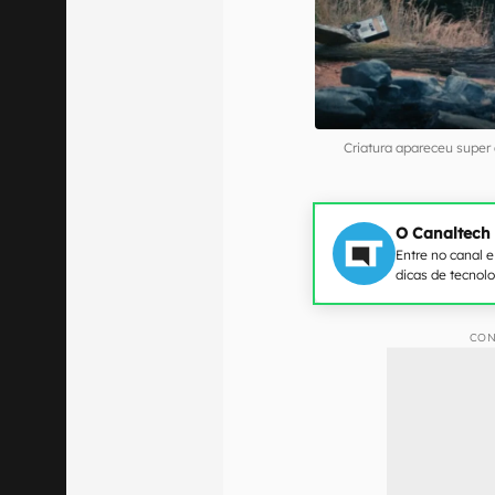
Criatura apareceu supe
O Canaltech
Entre no canal 
dicas de tecnol
CON