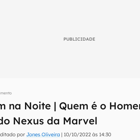
PUBLICIDADE
nimento
 na Noite | Quem é o Home
umo inteligente do mundo tech!
do Nexus da Marvel
tter do Canaltech e receba notícias e reviews sobre tecnologia 
Editado por
Jones Oliveira
|
10/10/2022 às 14:30