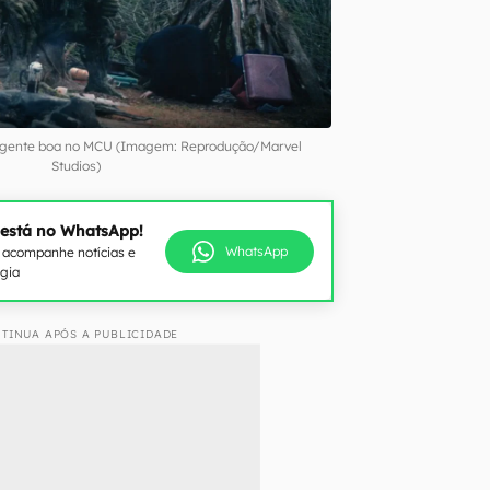
r gente boa no MCU (Imagem: Reprodução/Marvel
Studios)
 está no WhatsApp!
WhatsApp
e acompanhe notícias e
ogia
TINUA APÓS A PUBLICIDADE