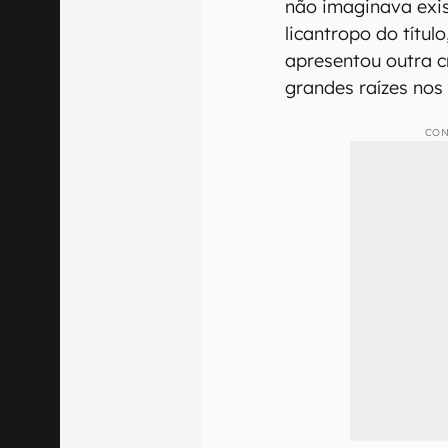
não imaginava exis
licantropo do títul
apresentou outra c
grandes raízes no
CON