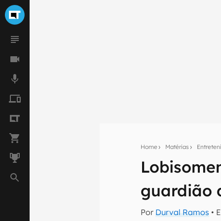
Home
Matérias
Entrete
Lobisomem
Seu res
guardião 
Assine a newsle
mão.
Por
Durval Ramos
• 