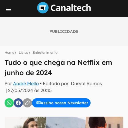
PUBLICIDADE
Seu resumo inteligente do mundo tech!
Assine a newsletter do Canaltech e receba
Home
Listas
Entretenimento
notícias e reviews sobre tecnologia em primeira
mão.
Tudo o que chega na Netflix em
junho de 2024
E-mail
Por
André Mello
• Editado por
Durval Ramos
|
27/05/2024 às 20:15
inscreva-se
Assine nossa Newsletter
Confirmo que li, aceito e concordo com os
Termos de
Uso e Política de Privacidade do Canaltech.