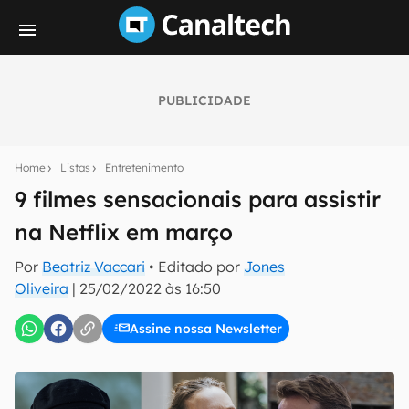
PUBLICIDADE
Seu resumo inteligente do mundo tech!
Assine a newsletter do Canaltech e receba
Home
Listas
Entretenimento
notícias e reviews sobre tecnologia em primeira
mão.
9 filmes sensacionais para assistir
na Netflix em março
E-mail
Por
Beatriz Vaccari
• Editado por
Jones
Oliveira
|
25/02/2022 às 16:50
inscreva-se
Assine nossa Newsletter
Confirmo que li, aceito e concordo com os
Termos de
Uso e Política de Privacidade do Canaltech.