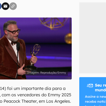
inscreva-se
li, aceito e concordo com os
Termos de Uso e Política de Privacidade do Ca
Reprodução/Emmy
Seu r
14) foi um importante dia para a
mundo
va, com os vencedores do Emmy 2025
Assine a new
o Peacock Theater, em Los Angeles.
receba notíc