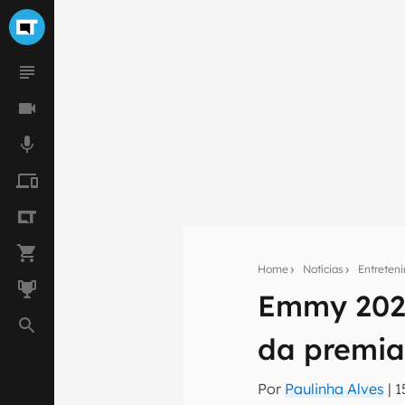
Home
Notícias
Entreten
Emmy 2025
Seu res
da premi
Assine a newsle
mão.
Por
Paulinha Alves
|
1