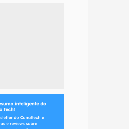
naltech.
esumo inteligente do
 tech!
sletter do Canaltech e
ias e reviews sobre