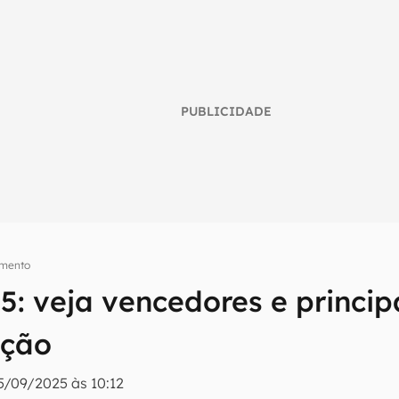
PUBLICIDADE
imento
: veja vencedores e princip
umo inteligente do mundo tech!
ação
tter do Canaltech e receba notícias e reviews sobre tecnologia 
5/09/2025 às 10:12