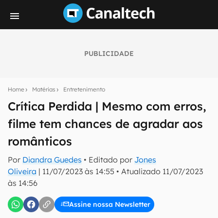
PUBLICIDADE
Seu resumo inteligente do mundo tech!
Assine a newsletter do Canaltech e receba
Home
Matérias
Entretenimento
notícias e reviews sobre tecnologia em primeira
mão.
Crítica Perdida | Mesmo com erros,
filme tem chances de agradar aos
E-mail
românticos
Por
Diandra Guedes
• Editado por
Jones
inscreva-se
Oliveira
|
11/07/2023 às 14:55
•
Atualizado
11/07/2023
às 14:56
Confirmo que li, aceito e concordo com os
Termos de
Uso e Política de Privacidade do Canaltech.
Assine nossa Newsletter