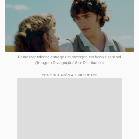
Bruno Montaleone entrega um protagonista fraco e sem sal
(Imagem:Divulgação/ Star Distribution)
CONTINUA APÓS A PUBLICIDADE