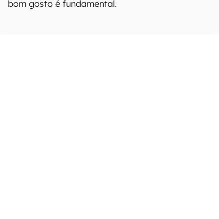
bom gosto é fundamental.
Perdida vai agradar aos
últimos românticos
CONTINUA APÓS A PUBLICIDADE