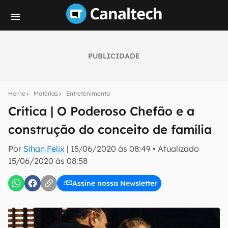
PUBLICIDADE
Seu resumo inteligente do mundo tech!
Assine a newsletter do Canaltech e receba
Home
Matérias
Entretenimento
notícias e reviews sobre tecnologia em primeira
mão.
Crítica | O Poderoso Chefão e a
construção do conceito de família
E-mail
Por
Sihan Felix
|
15/06/2020 às 08:49
•
Atualizado
15/06/2020 às 08:58
inscreva-se
Assine nossa Newsletter
Confirmo que li, aceito e concordo com os
Termos de
Uso e Política de Privacidade do Canaltech.