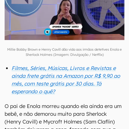
Millie Bobby Brown e Henry Cavill dão vida aos irmãos detetives Enola e
Sherlock Holmes (Imagem: Divulgação / Netflix)
Filmes, Séries, Músicas, Livros e Revistas e
ainda frete grátis na Amazon por R$ 9,90 ao
mês, com teste grátis por 30 dias. Tá
esperando o quê?
O pai de Enola morreu quando ela ainda era um
bebê, e não demorou muito para Sherlock
(Henry Cavill) e Mycroft Holmes (Sam Claflin)