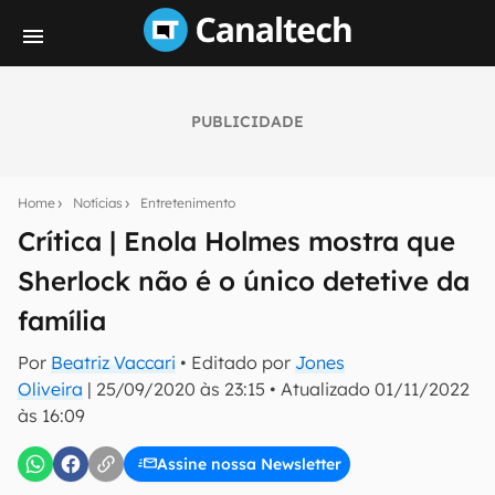
PUBLICIDADE
Seu resumo inteligente do mundo tech!
Assine a newsletter do Canaltech e receba
Home
Notícias
Entretenimento
notícias e reviews sobre tecnologia em primeira
mão.
Crítica | Enola Holmes mostra que
Sherlock não é o único detetive da
E-mail
família
Por
Beatriz Vaccari
• Editado por
Jones
inscreva-se
Oliveira
|
25/09/2020 às 23:15
•
Atualizado
01/11/2022
às 16:09
Confirmo que li, aceito e concordo com os
Termos de
Uso e Política de Privacidade do Canaltech.
Assine nossa Newsletter