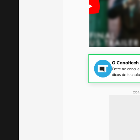
O Canaltech
Entre no canal 
dicas de tecnol
CON