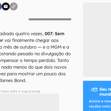
Columbia Pictures
inscreva-se
li, aceito e concordo com os
Termos de Uso e Política de Privacidade do Ca
 adiado quatro vezes,
007: Sem
er
vai finalmente chegar aos
o mês de outubro — e a MGM e a
postando pesado na divulgação do
ompensar o tempo perdido. Tanto
m nada menos do que dois novos
 vez para mostrar um pouco dos
 James Bond.
Seu r
TINUA APÓS A PUBLICIDADE
mundo
Assine a new
receba notíc