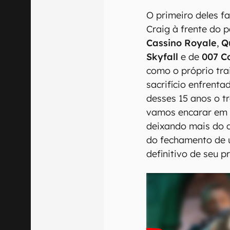
O primeiro deles f
Craig à frente do 
Cassino Royale
,
Q
Skyfall
e de
007 C
como o próprio tra
sacrifício enfrent
desses 15 anos o t
vamos encarar e
deixando mais do q
do fechamento de 
definitivo de seu p