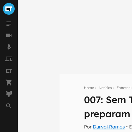
Home
Notícias
Entreten
007: Sem 
Seu res
Assine a newsle
preparam
mão.
Por
Durval Ramos
• 
E-mail