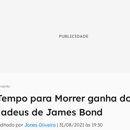
PUBLICIDADE
imento
Tempo para Morrer ganha doi
umo inteligente do mundo tech!
tter do Canaltech e receba notícias e reviews sobre tecnologia 
 adeus de James Bond
Editado por
Jones Oliveira
|
31/08/2021 às 19:30