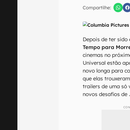
Compartilhe:
Confirmo que 
Depois de ter sido
Tempo para Morr
cinemas no próxim
Universal estão a
novo longa para c
que elas trouxera
trailers de uma só
novos desafios de
CON