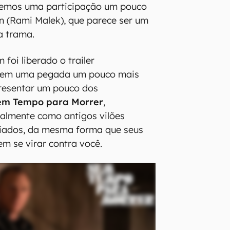
 temos uma participação um pouco
in (Rami Malek), que parece ser um
a trama.
foi liberado o trailer
e tem uma pegada um pouco mais
presentar um pouco dos
em Tempo para Morrer
,
almente como antigos vilões
liados, da mesma forma que seus
m se virar contra você.