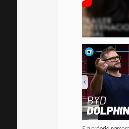
00:00
/
04:07
E a própria namor