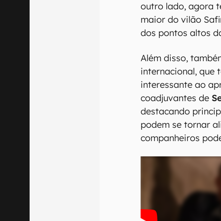
outro lado, agora
maior do vilão Saf
dos pontos altos d
Além disso, também 
internacional, qu
interessante ao a
coadjuvantes de
S
destacando princip
podem se tornar a
companheiros pode