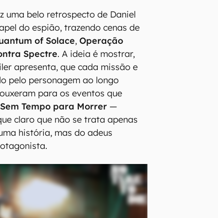
az uma belo retrospecto de Daniel
papel do espião, trazendo cenas de
uantum of Solace
,
Operação
ontra Spectre
. A ideia é mostrar,
iler apresenta, que cada missão e
ado pelo personagem ao longo
rouxeram para os eventos que
m
Sem Tempo para Morrer
—
ue claro que não se trata apenas
uma história, mas do adeus
rotagonista.