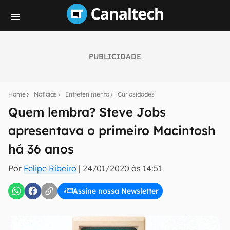
PUBLICIDADE
Seu resumo inteligente do mundo tech!
Assine a newsletter do Canaltech e receba
Home
Notícias
Entretenimento
Curiosidades
notícias e reviews sobre tecnologia em primeira
mão.
Quem lembra? Steve Jobs
apresentava o primeiro Macintosh
E-mail
há 36 anos
Por
Felipe Ribeiro
|
24/01/2020 às 14:51
inscreva-se
Assine nossa Newsletter
Confirmo que li, aceito e concordo com os
Termos de
Uso e Política de Privacidade do Canaltech.