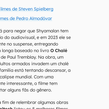
filmes de Steven Spielberg
ilmes de Pedro Almodóvar
dá para negar que Shyamalan tem
o do audiovisual, e em 2023 ele se
te no suspense, entregando
m longa baseado no livro
O Chalé
, de Paul Tremblay. Na obra, um
dultos armados invadem um chalé
família está tentando descansar, a
ocalipse mundial. Com uma
te interessante, o filme tem
tar alguns fãs do gênero.
a fim de relembrar algumas obras
altech
listou os 5 melhores filmes