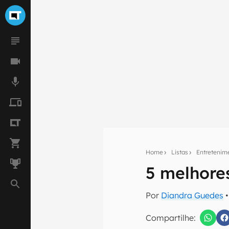
Home
Listas
Entretenim
5 melhore
Seu res
Por
Diandra Guedes
•
Assine a newsle
mão.
Compartilhe: