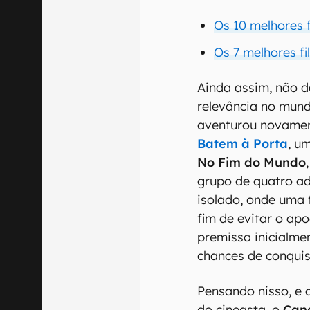
Os 10 melhores 
Os 7 melhores f
Ainda assim, não 
relevância no mund
aventurou novamen
Batem à Porta
, u
No Fim do Mundo
grupo de quatro a
isolado, onde uma 
fim de evitar o ap
premissa inicialmen
chances de conquis
Pensando nisso, e 
do cineasta, o
Can