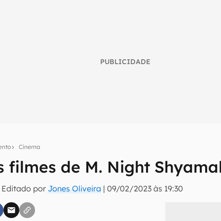
PUBLICIDADE
ento
Cinema
s filmes de M. Night Shyama
umo inteligente do mundo tech!
 Editado por
Jones Oliveira
|
09/02/2023 às 19:30
tter do Canaltech e receba notícias e reviews sobre tecnologia 