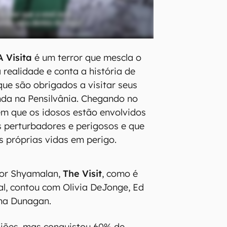
A Visita
é um terror que mescla o
 realidade e conta a história de
que são obrigados a visitar seus
da na Pensilvânia. Chegando no
rem que os idosos estão envolvidos
 perturbadores e perigosos e que
 próprias vidas em perigo.
 por Shyamalan,
The Visit
, como é
l, contou com Olivia DeJonge, Ed
na Dunagan.
iniões, mas conquistou 60% de