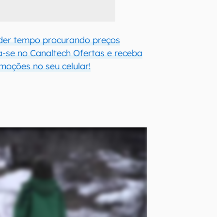
der tempo procurando preços
a-se no Canaltech Ofertas e receba
moções no seu celular!