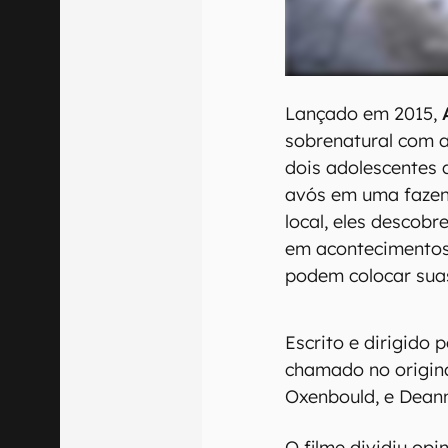
Lançado em 2015,
sobrenatural com a
dois adolescentes 
avós em uma fazen
local, eles descob
em acontecimentos
podem colocar suas
Escrito e dirigido
chamado no origina
Oxenbould, e Dean
O filme dividiu op