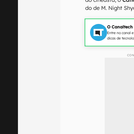
do de M. Night Sh
O Canaltech
Entre no canal 
dicas de tecnol
CON