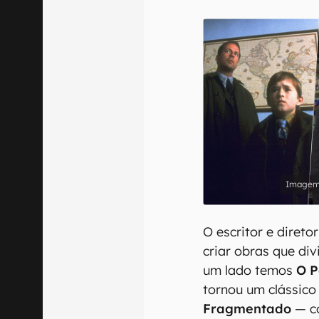
E-mail
Confirmo que 
O escritor e diret
criar obras que div
um lado temos
O P
tornou um clássico 
Fragmentado
— c