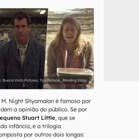
inscreva-se
li, aceito e concordo com os
Termos de Uso e Política de Privacidade do Ca
Buena Vista Pictures, Touchstone , Blinding Edge
or M. Night Shyamalan é famoso por
idem a opinião do público. Se por
equeno Stuart Little
, que se
da infância, e a trilogia
omposta por outros dois longas: