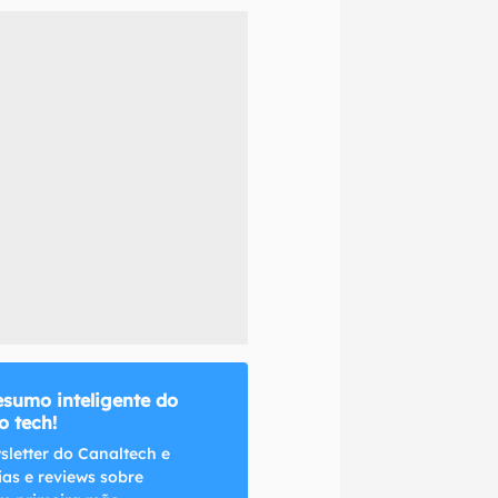
naltech.
esumo inteligente do
 tech!
sletter do Canaltech e
ias e reviews sobre