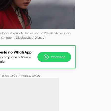
dados do ano, Mulan estreou o Premier Access, do
 (Imagem: Divulgação / Disney)
 está no WhatsApp!
WhatsApp
e acompanhe notícias e
ogia
TINUA APÓS A PUBLICIDADE