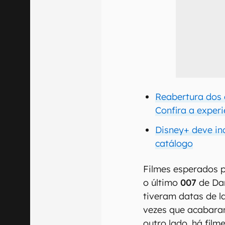
Reabertura dos 
Confira a exper
Disney+ deve inc
catálogo
Filmes esperados 
o último
007
de Da
tiveram datas de 
vezes que acabara
outro lado, há fil