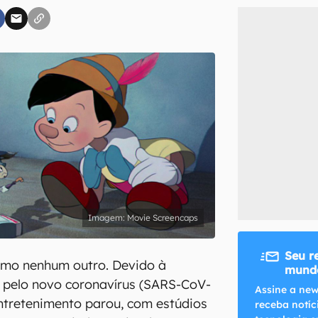
inscreva-se
li, aceito e concordo com os
Termos de Uso e Política de Privacidade do Ca
Movie Screencaps
Seu r
omo nenhum outro. Devido à
mundo
pelo novo coronavírus (SARS-CoV-
Assine a new
 entretenimento parou, com estúdios
receba notíc