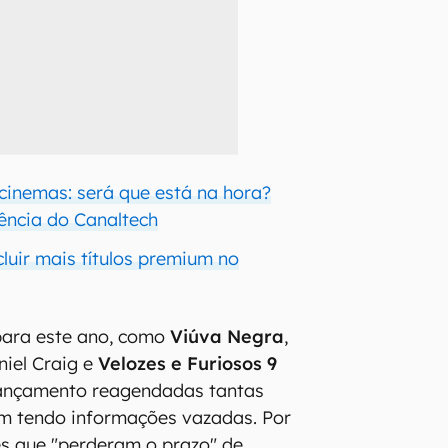
cinemas: será que está na hora?
iência do Canaltech
luir mais títulos premium no
para este ano, como
Viúva Negra
,
niel Craig e
Velozes e Furiosos 9
lançamento reagendadas tantas
m tendo informações vazadas. Por
mes que "perderam o prazo" de