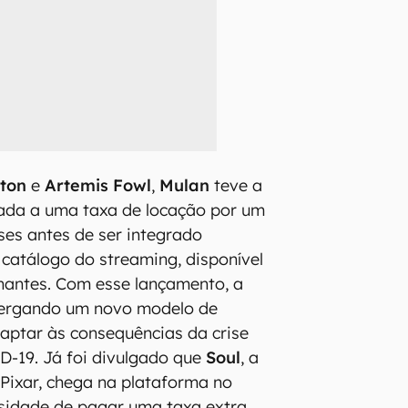
lton
e
Artemis Fowl
,
Mulan
teve a
nada a uma taxa de locação por um
ses antes de ser integrado
 catálogo do streaming, disponível
nantes. Com esse lançamento, a
xergando um novo modelo de
aptar às consequências da crise
D-19. Já foi divulgado que
Soul
, a
Pixar, chega na plataforma no
sidade de pagar uma taxa extra,