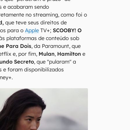
as e acabaram sendo
iretamente no streaming, como foi o
d,
que teve seus direitos de
dos para o
Apple
TV+;
SCOOBY! O
 às plataformas de conteúdo sob
e Para Dois
, da Paramount, que
tflix e, por fim,
Mulan
,
Hamilton
e
Mundo Secreto
, que "pularam" a
s e foram disponibilizados
ney+.