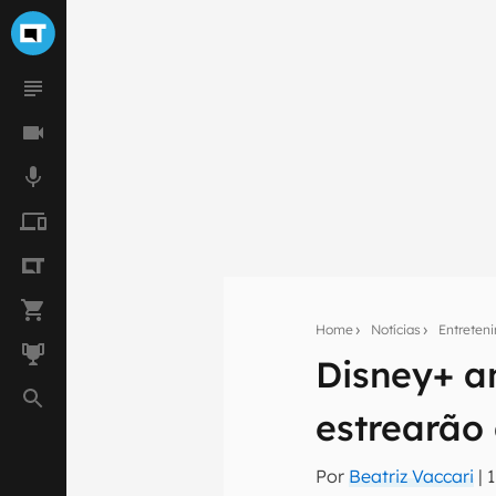
Home
Notícias
Entreten
Disney+ a
Seu res
estrearão 
Assine a newsle
mão.
Por
Beatriz Vaccari
|