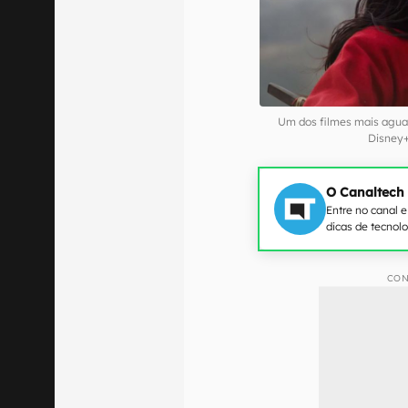
Um dos filmes mais aguar
Disney+
O Canaltech
Entre no canal 
dicas de tecnol
CON