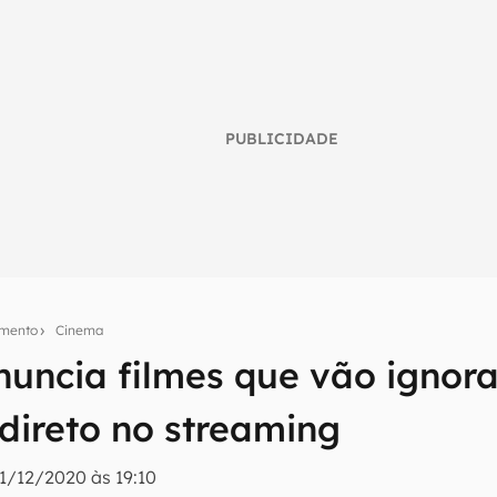
PUBLICIDADE
imento
Cinema
nuncia filmes que vão ignor
umo inteligente do mundo tech!
direto no streaming
tter do Canaltech e receba notícias e reviews sobre tecnologia 
11/12/2020 às 19:10