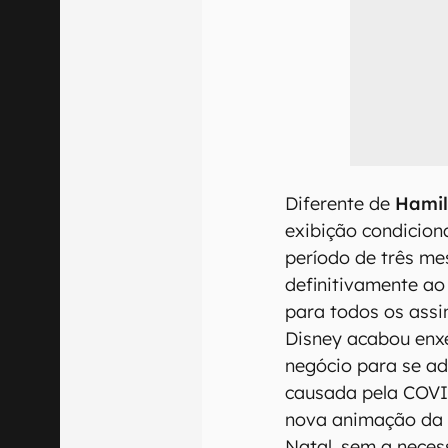
Diferente de
Hami
exibição condicio
período de três me
definitivamente ao
para todos os assi
Disney acabou en
negócio para se ad
causada pela COVI
nova animação da 
Natal, sem a neces