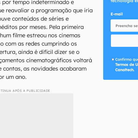
tecnologia e
s por tempo indeterminado e
e reavaliar a programação que iria
E-mail
houve conteúdos de séries e
éditos por meses. Pela primeira
enhum filme estreou nos cinemas
mo com as redes cumprindo os
tura, ainda é difícil dizer se o
çamentos cinematográficos voltará
Confirmo que
Termos de U
de contas, as novidades acabaram
Canaltech.
or um ano.
TINUA APÓS A PUBLICIDADE