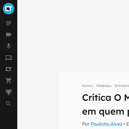
Home
Matérias
Entrete
Crítica O
Seu res
em quem 
Assine a newsle
mão.
Por
Paulinha Alves
• 