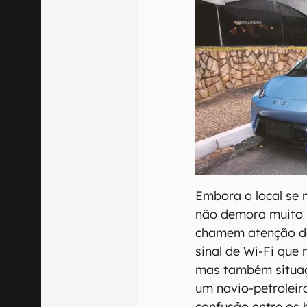
Embora o local se
não demora muito 
chamem atenção da
sinal de Wi-Fi que 
mas também situaç
um navio-petroleir
confusão entre os 