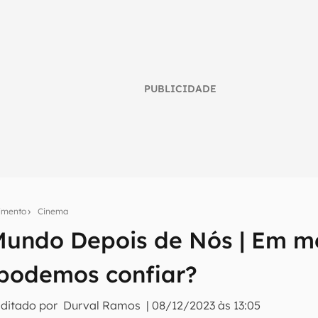
PUBLICIDADE
nimento
Cinema
 Mundo Depois de Nós | Em m
umo inteligente do mundo tech!
podemos confiar?
tter do Canaltech e receba notícias e reviews sobre tecnologia 
Editado por
Durval Ramos
|
08/12/2023 às 13:05