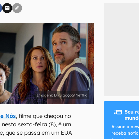
inscreva-se
li, aceito e concordo com os
Termos de Uso e Política de Privacidade do Ca
Divulgação/Netflix
Seu r
de Nós
, filme que chegou no
mundo
 nesta sexta-feira (8), é um
Assine a new
te, que se passa em um EUA
receba notíc