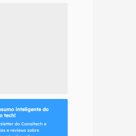
naltech.
esumo inteligente do
 tech!
sletter do Canaltech e
ias e reviews sobre