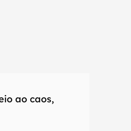
eio ao caos,
em primeira