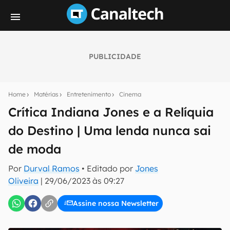
PUBLICIDADE
Seu resumo inteligente do mundo tech!
Assine a newsletter do Canaltech e receba
Home
Matérias
Entretenimento
Cinema
notícias e reviews sobre tecnologia em primeira
mão.
Crítica Indiana Jones e a Relíquia
do Destino | Uma lenda nunca sai
E-mail
de moda
Por
Durval Ramos
• Editado por
Jones
inscreva-se
Oliveira
|
29/06/2023 às 09:27
Assine nossa Newsletter
Confirmo que li, aceito e concordo com os
Termos de
Uso e Política de Privacidade do Canaltech.