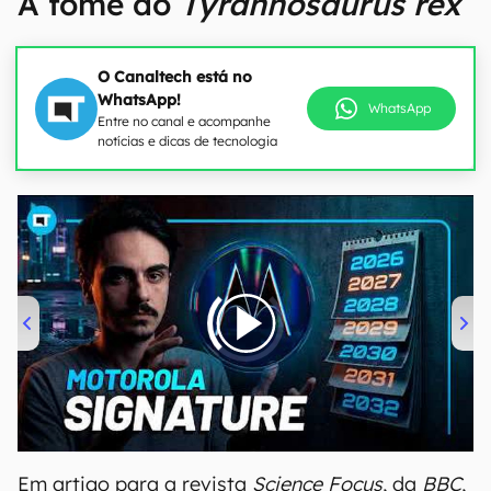
A fome do
Tyrannosaurus rex
O Canaltech está no
WhatsApp!
WhatsApp
Entre no canal e acompanhe
notícias e dicas de tecnologia
00:00
/
20:46
Em artigo para a revista
Science Focus
, da
BBC
,