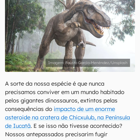
Fausto García-Menéndez/Unsplash
A sorte da nossa espécie é que nunca
precisamos conviver em um mundo habitado
pelos gigantes dinossauros, extintos pelas
consequências do
impacto de um enorme
asteroide na cratera de Chicxulub, na Península
de Iucatã
. E se isso não tivesse acontecido?
Nossos antepassados precisarim fugir