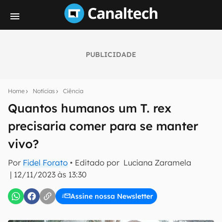
PUBLICIDADE
Seu resumo inteligente do mundo tech!
Assine a newsletter do Canaltech e receba
Home
Notícias
Ciência
notícias e reviews sobre tecnologia em primeira
mão.
Quantos humanos um T. rex
precisaria comer para se manter
E-mail
vivo?
Por
Fidel Forato
• Editado por
Luciana Zaramela
inscreva-se
|
12/11/2023 às 13:30
Assine nossa Newsletter
Confirmo que li, aceito e concordo com os
Termos de
Uso e Política de Privacidade do Canaltech.