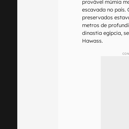
provável múmia ma
escavada no país. 
preservados estav
metros de profundi
dinastia egípcia, s
Hawass.
CON