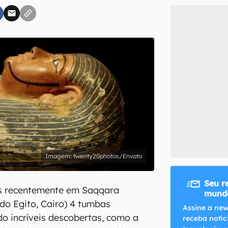
inscreva-se
li, aceito e concordo com os
Termos de Uso e Política de Privacidade do Ca
twenty20photos/Envato
Seu r
s recentemente em Saqqara
mundo
 do Egito, Cairo) 4 tumbas
Assine a new
do incríveis descobertas, como a
receba notíc