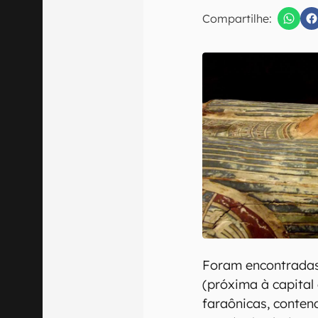
E-mail
Compartilhe:
Confirmo que 
Foram encontrada
(próxima à capital
faraônicas, conten