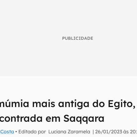
PUBLICIDADE
múmia mais antiga do Egito,
umo inteligente do mundo tech!
ncontrada em Saqqara
tter do Canaltech e receba notícias e reviews sobre tecnologia 
a Costa
• Editado por
Luciana Zaramela
|
26/01/2023 às 20