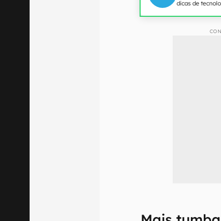
dicas de tecnol
CON
Mais tumba