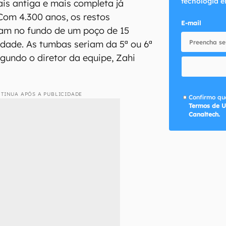
tecnologia e
is antiga e mais completa já
Com 4.300 anos, os restos
E-mail
am no fundo de um poço de 15
dade. As tumbas seriam da 5ª ou 6ª
egundo o diretor da equipe, Zahi
TINUA APÓS A PUBLICIDADE
Confirmo que
Termos de U
Canaltech.