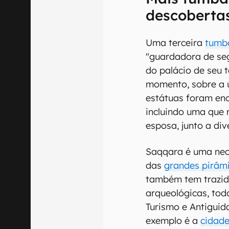
descoberta
Uma terceira
tumb
"guardadora de seg
do palácio de seu 
momento, sobre a 
estátuas foram enc
incluindo uma que
esposa, junto a div
Saqqara é uma necró
das
grandes pirâm
também tem trazid
arqueológicas, tod
Turismo e Antiguid
exemplo é a
cidad