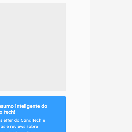
naltech.
esumo inteligente do
 tech!
sletter do Canaltech e
ias e reviews sobre