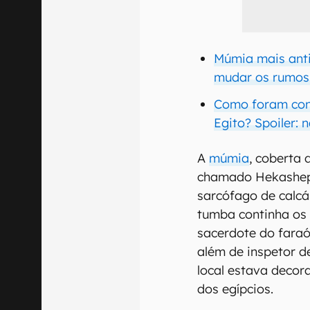
Múmia mais ant
mudar os rumos 
Como foram con
Egito? Spoiler: 
A
múmia
, coberta 
chamado Hekashepe
sarcófago de calc
tumba continha os
sacerdote do faraó
além de inspetor de
local estava decor
dos egípcios.