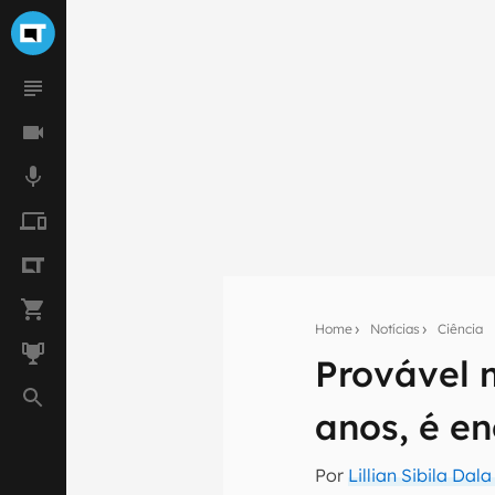
Home
Notícias
Ciência
Provável 
Seu res
anos, é e
Assine a newsle
mão.
Por
Lillian Sibila Dal