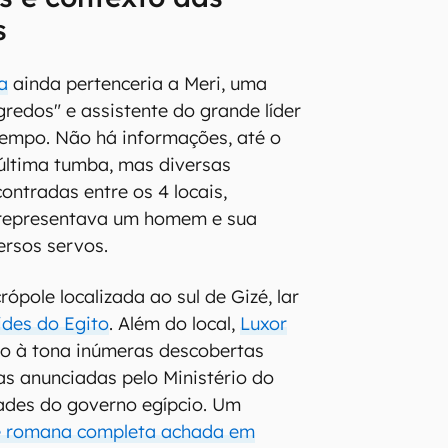
s
a
ainda pertenceria a Meri, uma
redos" e assistente do grande líder
tempo. Não há informações, até o
última tumba, mas diversas
ontradas entre os 4 locais,
 representava um homem e sua
ersos servos.
pole localizada ao sul de Gizé, lar
ides do Egito
. Além do local,
Luxor
o à tona inúmeras descobertas
as anunciadas pelo Ministério do
ades do governo egípcio. Um
e romana completa achada em