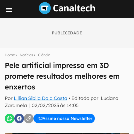
PUBLICIDADE
Seu resumo inteligente do mundo tech!
Assine a newsletter do Canaltech e receba
Home
Notícias
Ciência
notícias e reviews sobre tecnologia em primeira
mão.
Pele artificial impressa em 3D
promete resultados melhores em
E-mail
enxertos
Por
Lillian Sibila Dala Costa
• Editado por
Luciana
inscreva-se
Zaramela
|
02/02/2023 às 14:05
Assine nossa Newsletter
Confirmo que li, aceito e concordo com os
Termos de
Uso e Política de Privacidade do Canaltech.