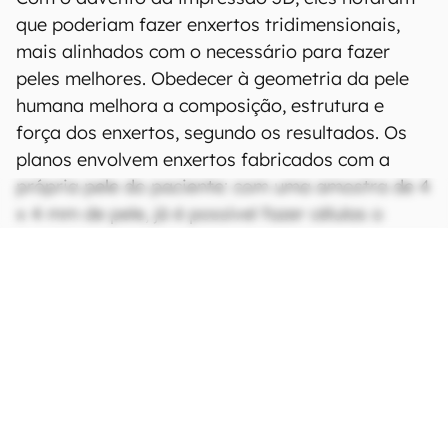
que poderiam fazer enxertos tridimensionais,
mais alinhados com o necessário para fazer
peles melhores. Obedecer à geometria da pele
humana melhora a composição, estrutura e
força dos enxertos, segundo os resultados. Os
planos envolvem enxertos fabricados com a
própria pele do paciente: com uma amostra de 4
x 4 mm de pele, já é possível fazer células o
suficiente para uma mão inteira.
Novo enxerto de pele poderá ser usado em membros e rostos, no
futuro, melhorando consideravelmente as cirurgias (Imagem:
S_kawee/Envato)
Outro uso interessante relatado pelos
pesquisadores será nos transplantes de rosto,
utilizando uma
pele
integrada aos tecidos logo