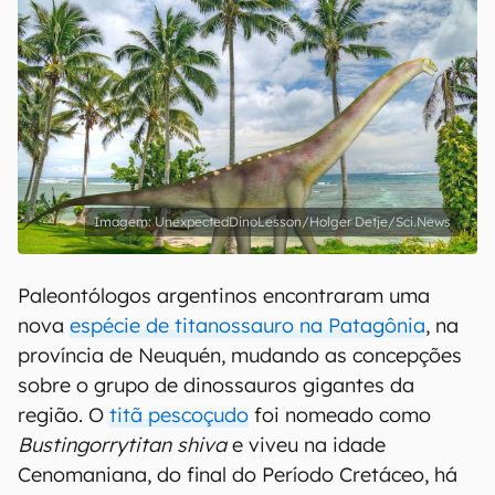
UnexpectedDinoLesson/Holger Detje/Sci.News
Paleontólogos argentinos encontraram uma
nova
espécie de titanossauro na Patagônia
, na
província de Neuquén, mudando as concepções
sobre o grupo de dinossauros gigantes da
região. O
titã pescoçudo
foi nomeado como
Bustingorrytitan shiva
e viveu na idade
Cenomaniana, do final do Período Cretáceo, há