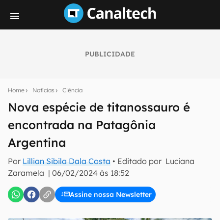
PUBLICIDADE
Seu resumo inteligente do mundo tech!
Assine a newsletter do Canaltech e receba
Home
Notícias
Ciência
notícias e reviews sobre tecnologia em primeira
mão.
Nova espécie de titanossauro é
encontrada na Patagônia
E-mail
Argentina
Por
Lillian Sibila Dala Costa
• Editado por
Luciana
inscreva-se
Zaramela
|
06/02/2024 às 18:52
Assine nossa Newsletter
Confirmo que li, aceito e concordo com os
Termos de
Uso e Política de Privacidade do Canaltech.