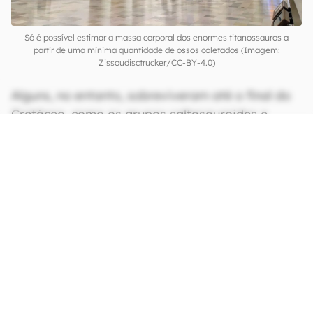
Só é possível estimar a massa corporal dos enormes titanossauros a
partir de uma mínima quantidade de ossos coletados (Imagem:
Zissoudisctrucker/CC-BY-4.0)
Alguns, no entanto, sobreviveram até o final do
Cretáceo, como os grupos saltasauroides e
lognkosauros, como os gigantes
N.
gonzalesparejasi
, mas só no sul da Patagônia —
no norte, nenhum gigante (ou seja, com mais de
50 toneladas métricas) foi encontrado.
CONTINUA APÓS A PUBLICIDADE