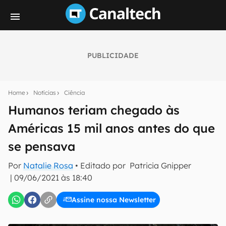
PUBLICIDADE
Seu resumo inteligente do mundo tech!
Assine a newsletter do Canaltech e receba
Home
Notícias
Ciência
notícias e reviews sobre tecnologia em primeira
mão.
Humanos teriam chegado às
Américas 15 mil anos antes do que
E-mail
se pensava
Por
Natalie Rosa
• Editado por
Patricia Gnipper
inscreva-se
|
09/06/2021 às 18:40
Assine nossa Newsletter
Confirmo que li, aceito e concordo com os
Termos de
Uso e Política de Privacidade do Canaltech.