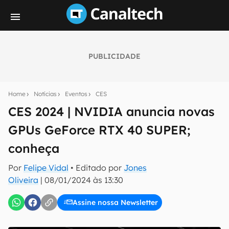
PUBLICIDADE
Seu resumo inteligente do mundo tech!
Assine a newsletter do Canaltech e receba
Home
Notícias
Eventos
CES
notícias e reviews sobre tecnologia em primeira
mão.
CES 2024 | NVIDIA anuncia novas
GPUs GeForce RTX 40 SUPER;
E-mail
conheça
Por
Felipe Vidal
• Editado por
Jones
inscreva-se
Oliveira
|
08/01/2024 às 13:30
Assine nossa Newsletter
Confirmo que li, aceito e concordo com os
Termos de
Uso e Política de Privacidade do Canaltech.