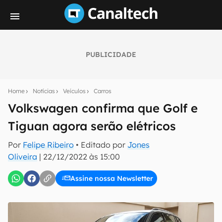
PUBLICIDADE
Seu resumo inteligente do mundo tech!
Assine a newsletter do Canaltech e receba
Home
Notícias
Veículos
Carros
notícias e reviews sobre tecnologia em primeira
mão.
Volkswagen confirma que Golf e
Tiguan agora serão elétricos
E-mail
Por
Felipe Ribeiro
• Editado por
Jones
Oliveira
|
22/12/2022 às 15:00
inscreva-se
Assine nossa Newsletter
Confirmo que li, aceito e concordo com os
Termos de
Uso e Política de Privacidade do Canaltech.