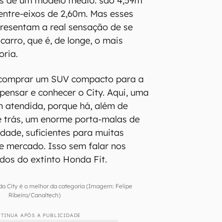
s de um modelo médio: são 4,59m
ntre-eixos de 2,60m. Mas esses
resentam a real sensação de se
carro, que é, de longe, o mais
oria.
 comprar um SUV compacto para a
epensar e conhecer o City. Aqui, uma
m atendida, porque há, além de
de trás, um enorme porta-malas de
idade, suficientes para muitas
e mercado. Isso sem falar nos
dos do extinto Honda Fit.
da City é o melhor da categoria (Imagem: Felipe
Ribeiro/Canaltech)
TINUA APÓS A PUBLICIDADE