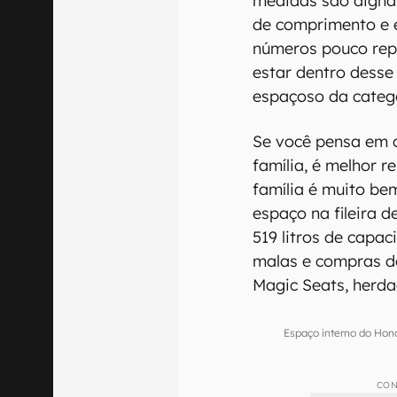
medidas são digna
de comprimento e e
números pouco rep
estar dentro desse 
espaçoso da categ
Se você pensa em
família, é melhor r
família é muito be
espaço na fileira 
519 litros de capac
malas e compras d
Magic Seats, herda
Espaço interno do Hon
CON