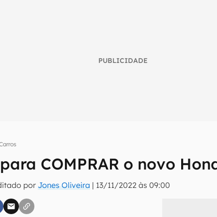
PUBLICIDADE
Carros
 para COMPRAR o novo Hond
umo inteligente do mundo tech!
ditado por
Jones Oliveira
|
13/11/2022 às 09:00
tter do Canaltech e receba notícias e reviews sobre tecnologia 