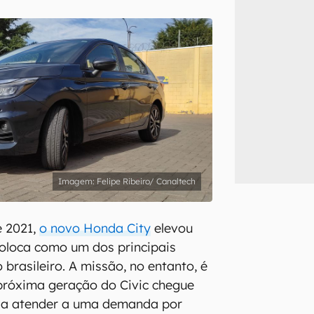
inscreva-se
li, aceito e concordo com os
Termos de Uso e Política de Privacidade do Ca
Felipe Ribeiro/ Canaltech
e 2021,
o novo Honda City
elevou
oloca como um dos principais
brasileiro. A missão, no entanto, é
 próxima geração do Civic chegue
cisa atender a uma demanda por