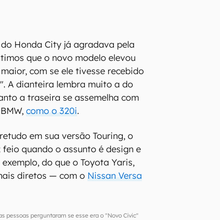
 do Honda City já agradava pela
ntimos que o novo modelo elevou
maior, com se ele tivesse recebido
". A dianteira lembra muito a do
anto a traseira se assemelha com
a BMW,
como o 320i
.
retudo em sua versão Touring, o
 feio quando o assunto é design e
 exemplo, do que o Toyota Yaris,
mais diretos — com o
Nissan Versa
s pessoas perguntaram se esse era o "Novo Civic"