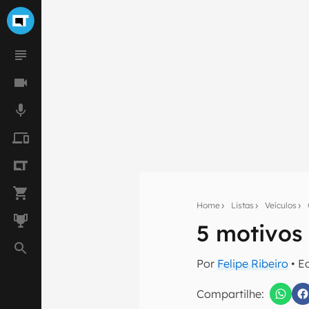
Home
Listas
Veículos
5 motivos
Seu res
Por
Felipe Ribeiro
• E
Assine a newsle
mão.
Compartilhe: