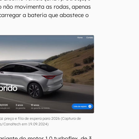
 não movimenta as rodas, apenas
carregar a bateria que abastece o
traz preço e fila de espera para 2026 (Captura de
la/Canaltech em 19.09.2024)
riante do motor 1.0 turboflex, de 3