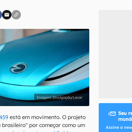
inscreva-se
li, aceito e concordo com os
Termos de Uso e Política de Privacidade do Ca
Divulgação/Lecar
Seu r
 459
está em movimento. O projeto
mundo
a brasileiro" por começar como um
Assine a new