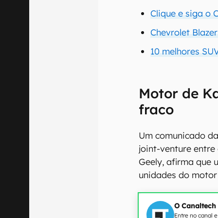
Clique e siga o
Chevrolet Blaze
10 melhores SUV
Motor de Ka
fraco
Um comunicado da
joint-venture entre
Geely, afirma que u
unidades do motor
O Canaltech
Entre no canal 