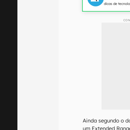
dicas de tecnol
CON
Ainda segundo o d
um Extended Range 