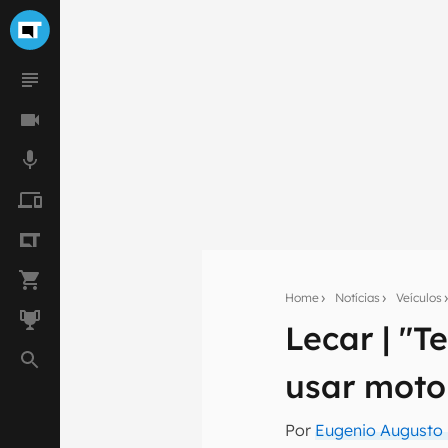
Home
Notícias
Veículos
Lecar | "T
Seu res
usar moto
Assine a newsle
mão.
Por
Eugenio Augusto 