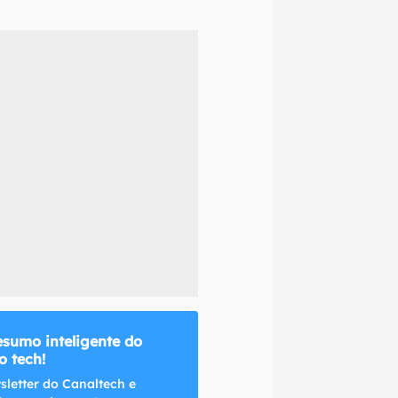
naltech.
esumo inteligente do
 tech!
sletter do Canaltech e