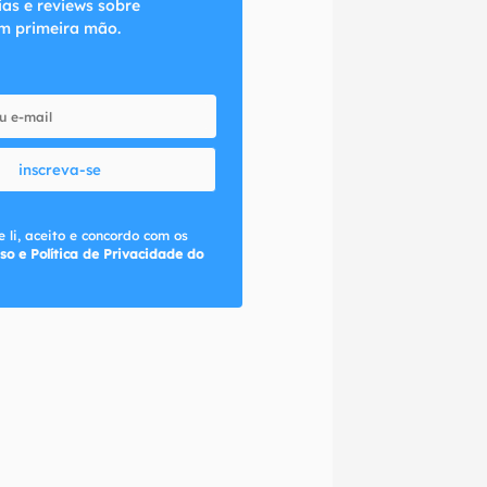
ias e reviews sobre
m primeira mão.
inscreva-se
 li, aceito e concordo com os
so e Política de Privacidade do