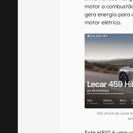
motor a combustão
gera energia para 
motor elétrico.
Site oficial da Lecar 
te
Este HR10 é uma va