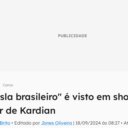
PUBLICIDADE
Carros
esla brasileiro" é visto em sh
umo inteligente do mundo tech!
r de Kardian
tter do Canaltech e receba notícias e reviews sobre tecnologia 
Brito
• Editado por
Jones Oliveira
|
18/09/2024 às 08:27
•
A