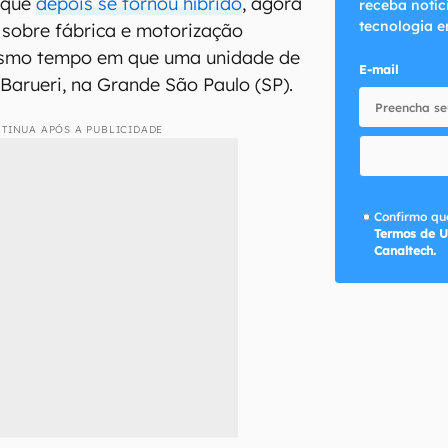
s que
depois se tornou híbrido
, agora
receba notíc
tecnologia e
 sobre fábrica e motorização
esmo tempo em que uma unidade de
E-mail
 Barueri, na Grande São Paulo (SP).
TINUA APÓS A PUBLICIDADE
Confirmo que
Termos de U
Canaltech.