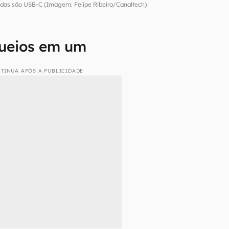
adas são USB-C (Imagem: Felipe Ribeiro/Canaltech)
queios em um
TINUA APÓS A PUBLICIDADE