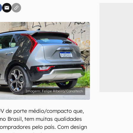
inscreva-se
li, aceito e concordo com os
Termos de Uso e Política de Privacidade do Ca
Felipe Ribeiro/Canaltech
UV de porte médio/compacto que,
o Brasil, tem muitas qualidades
compradores pelo país. Com design