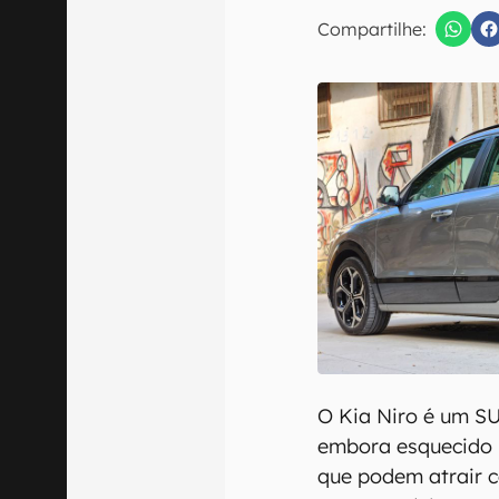
E-mail
Compartilhe:
Confirmo que 
O Kia Niro é um S
embora esquecido n
que podem atrair 