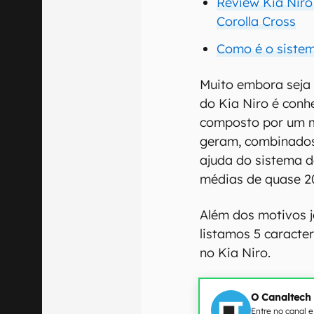
Review Kia Niro 
Corolla Cross
Como é o sistem
Muito embora seja
do Kia Niro é conh
composto por um mo
geram, combinados
ajuda do sistema d
médias de quase 2
Além dos motivos j
listamos 5 caracte
no Kia Niro.
O Canaltech
Entre no canal 