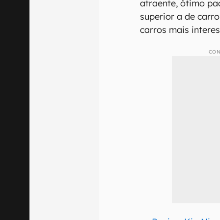
atraente, ótimo pa
superior a de carr
carros mais intere
CON