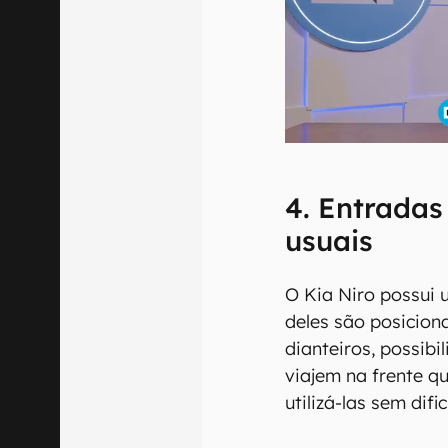
4. Entradas
usuais
O Kia Niro possui 
deles são posicio
dianteiros, possib
viajem na frente q
utilizá-las sem difi