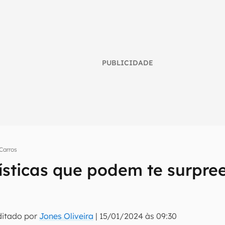
PUBLICIDADE
Carros
rísticas que podem te surpre
umo inteligente do mundo tech!
tter do Canaltech e receba notícias e reviews sobre tecnologia 
ditado por
Jones Oliveira
|
15/01/2024 às 09:30