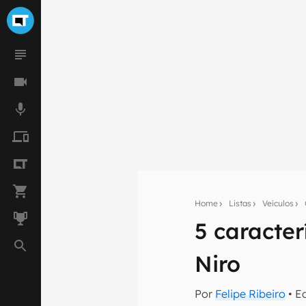
Home
Listas
Veículos
5 caracte
Seu res
Niro
Assine a newsle
mão.
Por
Felipe Ribeiro
• E