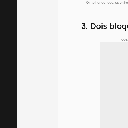
O melhor de tudo: as entr
3. Dois blo
CON