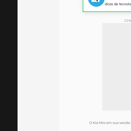
dicas de tecnol
CON
O Kia Niro em sua versão