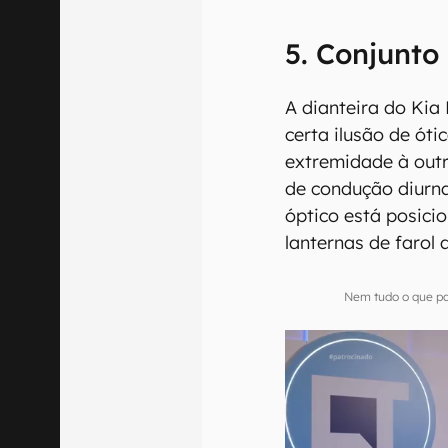
5. Conjunto
A dianteira do Kia
certa ilusão de ót
extremidade à outra
de condução diurna
óptico está posici
lanternas de farol 
Nem tudo o que pa