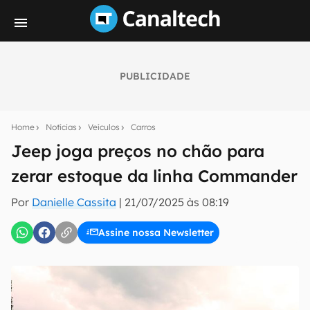
PUBLICIDADE
Seu resumo inteligente do mundo tech!
Assine a newsletter do Canaltech e receba
Home
Notícias
Veículos
Carros
notícias e reviews sobre tecnologia em primeira
mão.
Jeep joga preços no chão para
zerar estoque da linha Commander
E-mail
Por
Danielle Cassita
|
21/07/2025 às 08:19
Assine nossa Newsletter
inscreva-se
Confirmo que li, aceito e concordo com os
Termos de
Uso e Política de Privacidade do Canaltech.