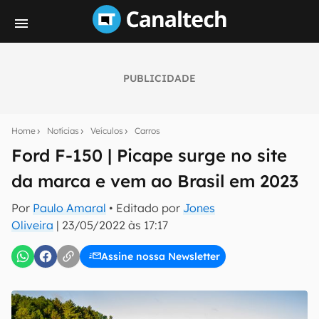
PUBLICIDADE
Seu resumo inteligente do mundo tech!
Assine a newsletter do Canaltech e receba
Home
Notícias
Veículos
Carros
notícias e reviews sobre tecnologia em primeira
mão.
Ford F-150 | Picape surge no site
da marca e vem ao Brasil em 2023
E-mail
Por
Paulo Amaral
• Editado por
Jones
Oliveira
|
23/05/2022 às 17:17
inscreva-se
Assine nossa Newsletter
Confirmo que li, aceito e concordo com os
Termos de
Uso e Política de Privacidade do Canaltech.