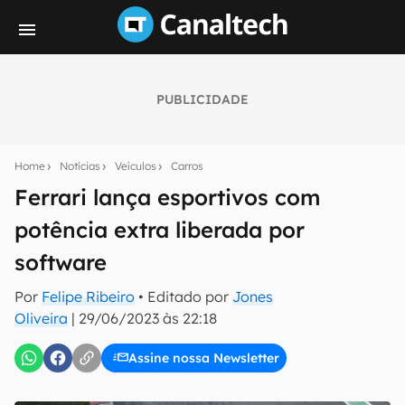
PUBLICIDADE
Seu resumo inteligente do mundo tech!
Assine a newsletter do Canaltech e receba
Home
Notícias
Veículos
Carros
notícias e reviews sobre tecnologia em primeira
mão.
Ferrari lança esportivos com
potência extra liberada por
E-mail
software
Por
Felipe Ribeiro
• Editado por
Jones
inscreva-se
Oliveira
|
29/06/2023 às 22:18
Assine nossa Newsletter
Confirmo que li, aceito e concordo com os
Termos de
Uso e Política de Privacidade do Canaltech.