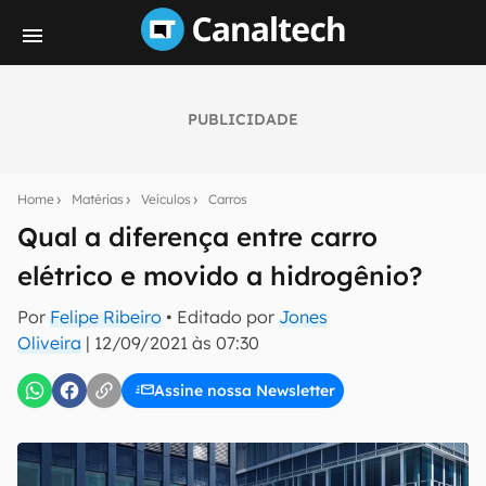
PUBLICIDADE
Seu resumo inteligente do mundo tech!
Assine a newsletter do Canaltech e receba
Home
Matérias
Veículos
Carros
notícias e reviews sobre tecnologia em primeira
mão.
Qual a diferença entre carro
elétrico e movido a hidrogênio?
E-mail
Por
Felipe Ribeiro
• Editado por
Jones
Oliveira
|
12/09/2021 às 07:30
inscreva-se
Assine nossa Newsletter
Confirmo que li, aceito e concordo com os
Termos de
Uso e Política de Privacidade do Canaltech.