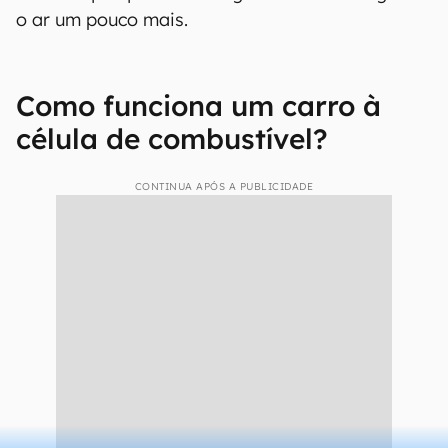
Sendo assim, no grau de emissão de poluentes,
apenas os carros elétricos e os movidos à célula
de combustível podem ser considerados zero
emissão, já que o que resultará desse processo
(no caso das células) será água. Enquanto o
modelo que queima hidrogênio ainda irá agredir
o ar um pouco mais.
Como funciona um carro à
célula de combustível?
CONTINUA APÓS A PUBLICIDADE