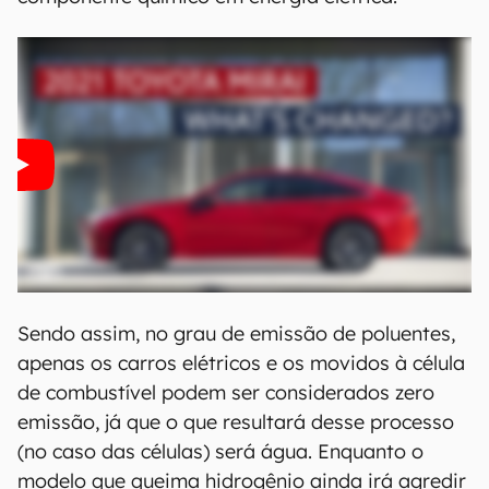
Um carro elétrico é todo automóvel que, para se
locomover, depende da energia de uma bateria,
que alimenta seu propulsor movido à
eletricidade. Já o carro movido a hidrogênio
pode ser encontrado de duas maneiras: os que
queimam o material como se fosse gasolina ou
etanol, ou aqueles que fazem uso das células de
combustível, transformando essa queima do
componente químico em energia elétrica.