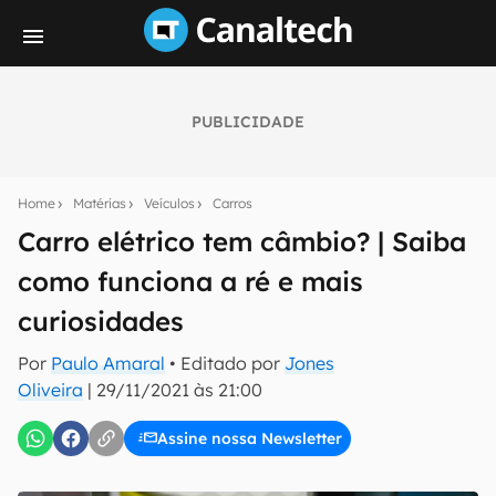
PUBLICIDADE
Seu resumo inteligente do mundo tech!
Assine a newsletter do Canaltech e receba
Home
Matérias
Veículos
Carros
notícias e reviews sobre tecnologia em primeira
mão.
Carro elétrico tem câmbio? | Saiba
como funciona a ré e mais
E-mail
curiosidades
Por
Paulo Amaral
• Editado por
Jones
inscreva-se
Oliveira
|
29/11/2021 às 21:00
Assine nossa Newsletter
Confirmo que li, aceito e concordo com os
Termos de
Uso e Política de Privacidade do Canaltech.