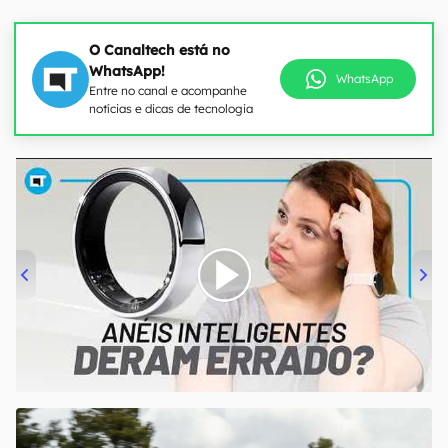
O Canaltech está no
WhatsApp!
WhatsApp
Entre no canal e acompanhe
notícias e dicas de tecnologia
00:00
/
21:11