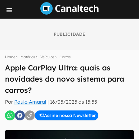
PUBLICIDADE
Seu resumo inteligente do mundo tech!
Assine a newsletter do Canaltech e receba
Home
Matérias
Veículos
Carros
notícias e reviews sobre tecnologia em primeira
mão.
Apple CarPlay Ultra: quais as
novidades do novo sistema para
E-mail
carros?
Por
Paulo Amaral
|
16/05/2025 às 15:55
inscreva-se
Assine nossa Newsletter
Confirmo que li, aceito e concordo com os
Termos de
Uso e Política de Privacidade do Canaltech.