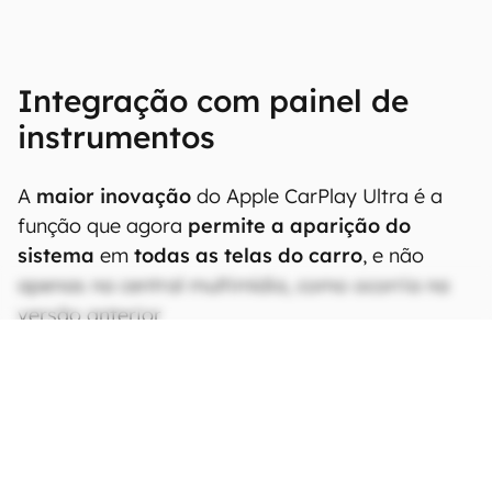
Integração com painel de
instrumentos
A
maior inovação
do Apple CarPlay Ultra é a
função que agora
permite a aparição do
sistema
em
todas as telas do carro
, e não
apenas na central multimídia, como ocorria na
versão anterior.
CONTINUA APÓS A PUBLICIDADE