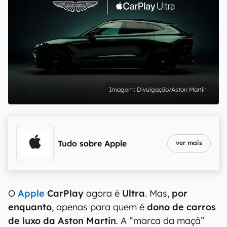
Divulgação/Aston Martin
Tudo sobre
Apple
ver mais
O
Apple
CarPlay
agora é
Ultra
. Mas,
por
enquanto
, apenas para quem é
dono de carros
de luxo da Aston Martin
. A “marca da maçã”