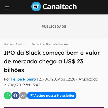
PUBLICIDADE
Seu resumo inteligente do mundo tech!
Assine a newsletter do Canaltech e receba
Home
Notícias
Mercado
Bolsa de Valores
notícias e reviews sobre tecnologia em primeira
mão.
IPO da Slack começa bem e valor
de mercado chega a US$ 23
E-mail
bilhões
Por
Felipe Ribeiro
|
21/06/2019 às 12:28
•
Atualizado
inscreva-se
21/06/2019 às 13:43
Assine nossa Newsletter
Confirmo que li, aceito e concordo com os
Termos de
Uso e Política de Privacidade do Canaltech.